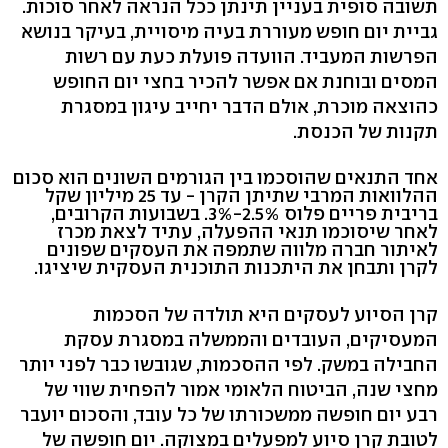
תשובה סופית בעניין תינתן ככל הנראה לאחר סוכות.
גביית יום חופש מעוררת בעיה מיסויית, בעיקר בנושא
הפרשות המעביד. הוועדה פועלת כעת עם רשות
המסים ובוחנת אם אפשר להכיר בחצי יום החופש
כהוצאה מוכרת, אולם הדבר יחייב עיגון במסגרת
תקנות של הכנסת.
אחד התנאים שהוסכמו בין הגורמים השונים הוא סכום
ההלוואות המרבי שתיתן הקרן - עד 25 מיליון שקל
בריבית פריים פלוס 2.5%-3%. בשבועות הקרובים,
לאחר שיסוכמו תנאי ההפעלה, עתיד לצאת מכרז
לאיתור חברה מלווה שתמפה את העסקים שפונים
לקרן ותבחן את היתכנות התוכנית העסקית שיציגו.
קרן הסיוע לעסקים היא תולדה של הסכמות
המעסיקים, העובדים והממשלה במסגרת עסקת
החבילה במשק. לפי ההסכמות, שגובשו כבר לפני יותר
מחצי שנה, הביטוח הלאומי אמור להפחית שווי של
רבע יום חופשה ממשכורתו של כל עובד, והסכום יועבר
לטובת קרן סיוע למפעלים במצוקה. יום חופשה של