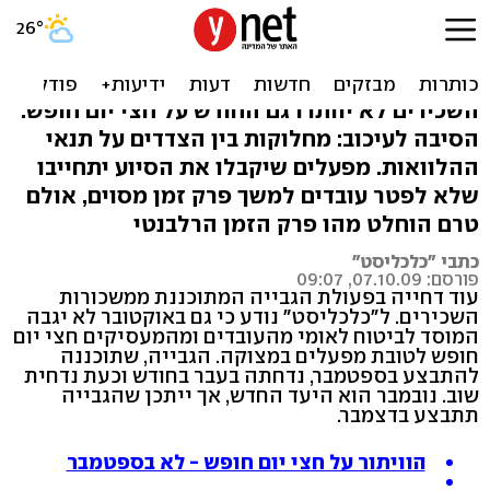
עיכוב נוסף בהקמת הקרן
למפעלים במצוקה
השכירים לא יוותרו גם החודש על חצי יום חופש.
הסיבה לעיכוב: מחלוקות בין הצדדים על תנאי
ההלוואות. מפעלים שיקבלו את הסיוע יתחייבו
שלא לפטר עובדים למשך פרק זמן מסוים, אולם
טרם הוחלט מהו פרק הזמן הרלבנטי
כתבי "כלכליסט"
פורסם: 07.10.09, 09:07
עוד דחייה בפעולת הגבייה המתוכננת ממשכורות
השכירים. ל"כלכליסט" נודע כי גם באוקטובר לא יגבה
המוסד לביטוח לאומי מהעובדים ומהמעסיקים חצי יום
חופש לטובת מפעלים במצוקה. הגבייה, שתוכננה
להתבצע בספטמבר, נדחתה בעבר בחודש וכעת נדחית
שוב. נובמבר הוא היעד החדש, אך ייתכן שהגבייה
תתבצע בדצמבר.
הוויתור על חצי יום חופש - לא בספטמבר