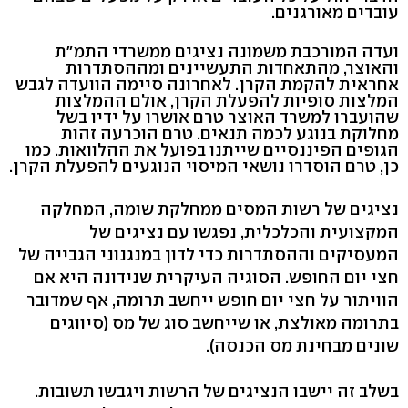
עובדים מאורגנים.
ועדה המורכבת משמונה נציגים ממשרדי התמ"ת
והאוצר, מהתאחדות התעשיינים ומההסתדרות
אחראית להקמת הקרן. לאחרונה סיימה הוועדה לגבש
המלצות סופיות להפעלת הקרן, אולם ההמלצות
שהועברו למשרד האוצר טרם אושרו על ידיו בשל
מחלוקת בנוגע לכמה תנאים. טרם הוכרעה זהות
הגופים הפיננסיים שייתנו בפועל את ההלוואות. כמו
כן, טרם הוסדרו נושאי המיסוי הנוגעים להפעלת הקרן.
נציגים של רשות המסים ממחלקת שומה, המחלקה
המקצועית והכלכלית, נפגשו עם נציגים של
המעסיקים וההסתדרות כדי לדון במנגנוני הגבייה של
חצי יום החופש. הסוגיה העיקרית שנידונה היא אם
הוויתור על חצי יום חופש ייחשב תרומה, אף שמדובר
בתרומה מאולצת, או שייחשב סוג של מס (סיווגים
שונים מבחינת מס הכנסה).
בשלב זה יישבו הנציגים של הרשות ויגבשו תשובות.