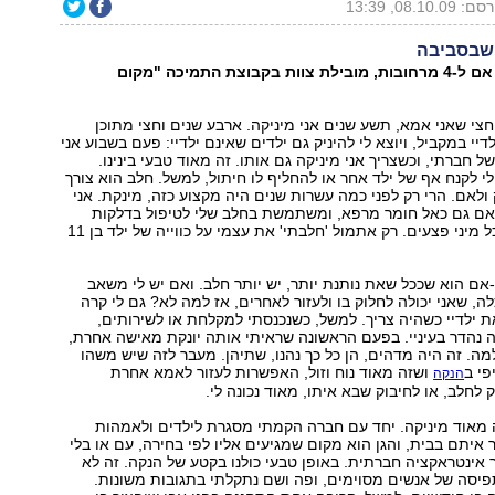
 08.10.09, 13:39
 שבסביבה
לימור סואן, ‭,35‬ אם ל‭4-‬ מרחובות, מובילת צוות בקבוצת התמיכה "מקום
1 שנים וחצי שאני אמא, תשע שנים אני מיניקה. ארבע שנים וחצי מתוכן
דיי במקביל, ויוצא לי להיניק גם ילדים שאינם ילדיי: פעם בשבוע אני
 חברתי, וכשצריך אני מיניקה גם אותו. זה מאוד טבעי בינינו.
י לקנח אף של ילד אחר או להחליף לו חיתול, למשל. חלב הוא צורך
ולאם. הרי רק לפני כמה עשרות שנים היה מקצוע כזה, מינקת. אני
ם גם כאל חומר מרפא, ומשתמשת בחלב שלי לטיפול בדלקות
עיניים, אוזניים וכל מיני פצעים. רק אתמול 'חלבתי' את עצמי על כווייה של ילד בן 11
ם הוא שככל שאת נותנת יותר, יש יותר חלב. ואם יש לי משאב
ה, שאני יכולה לחלוק בו ולעזור לאחרים, אז למה לא? גם לי קרה
 ילדיי כשהיה צריך. למשל, כשנכנסתי למקלחת או לשירותים,
 נהדר בעיניי. בפעם הראשונה שראיתי אותה יונקת מאישה אחרת,
ה. זה היה מדהים, הן כל כך נהנו, שתיהן. מעבר לזה שיש משהו
פי ב
ושזה מאוד נוח וזול, האפשרות לעזור לאמא אחרת
הנקה
לחלב, או לחיבוק שבא איתו, מאוד נכונה לי.
 מאוד מיניקה. יחד עם חברה הקמתי מסגרת לילדים ולאמהות
איתם בבית, והגן הוא מקום שמגיעים אליו לפי בחירה, עם או בלי
אינטראקציה חברתית. באופן טבעי כולנו בקטע של הנקה. זה לא
יסה של אנשים מסוימים, ופה ושם נתקלתי בתגובות משונות.