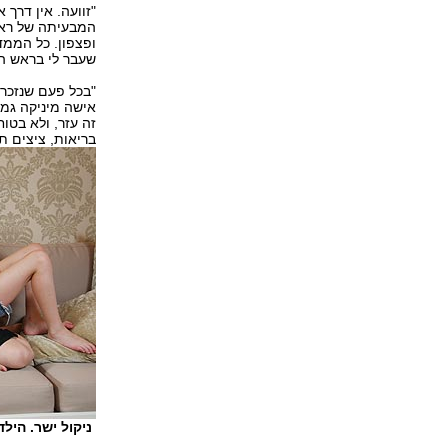
"זוועה. אין דרך
המבעיתה של ראש 
ופצפון. כל הממד
שעבר לי בראש הי
"בכל פעם שנזכרת
אישה מיניקה גמל
זה עזר, ולא בטו
בריאות, ציצים ת‭‬
ניקול ישר. היל