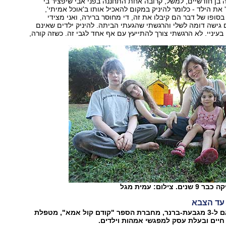
 בן חודשיים, למשל, קרובה אחת התחננה בפני אבי שיפציר בי
בסופו של דבר הם קיבלו את זה, די מחוסר ברירה, ואני מצידי
גישה דומה לשלי והרגשתי שהגעתי הביתה. להיניק ילדים שאינם
ן בעיניי. לא הרגשתי צורך להתייעץ עם אף אחד לגבי זה. כשזה קורה,
צילום: עמית מגל
 עד הצבא
ארני זקס, ‭,36‬ אם ל‭3-‬ מגבעת-ברנר, מחברת הספר "קודם קול אמא‭,"‬ מטפלת
יים ובעלת עסק למפגשי אמהות וילדים.