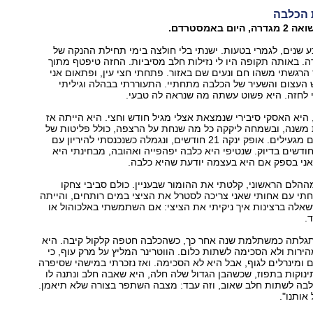
 הכלבה
ע שנים, לגמרי בטעות. ישנתי בלי חולצה בימי תחילת ההנקה של
ה. באותה תקופה היו לי נזילות חלב מסיביות. החזה טיפטף מתוך
 הרגשתי משהו חם ונעים שם באזור. פתחתי חצי עין, ופתאום אני
העצום והשעיר של הכלבה מתחתיי. התעוררתי בבהלה וגיליתי
 לחזה. היא פשוט עשתה מה שנראה לה טבעי.
 היא האסקי סיבירי שנמצאת אצלי מגיל חודש וחצי. היא הייתה אז
 משנה, ובשמחה ליקקה כל מה שנחת על הרצפה, כולל פליטות של
אופק ושאר דברים מגעילים. אופק ינקה 21 חודשים, ונגמלה כשנכנסתי להיריון עם
ורון, שינקה 30 חודשים בדיוק. שנטיפי היא כלבה יפהפייה ואהובה, מבחינתי היא
אני בספק אם היא בעצמה יודעת שהיא כלבה.
ההלם הראשוני, קלטתי את ההומור שבעניין. כולם סביבי צחקו
י עם אחותי שאני צריכה לסטרל את הציצי במים רותחים, והייתה
אלה ברצינות איך ניקיתי את הציצי: אם השתמשתי באלכוהול או
.
תגלתה כמשתלמת שנה אחר כך, כשהכלבה חטפה קלקול קיבה. היא
הירות ולא הסכימה לשתות כלום. הווטרינר המליץ על מרק עוף, כי
 ומינרלים לגוף, אבל היא לא הסכימה. ואז נזכרתי במישהי שסיפרה
ינוקות בתפוז, שכשהבן הגדול שלה חלה, היא שאבה חלב ונתנה לו
לבה לשתות חלב שאוב, וזה עבד: מצבה השתפר בצורה שלא תיאמן.
ותנו."