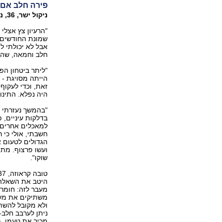
פירה חלב אם
ניקול ישר, ‭,36‬ נשואה + 3 מהרצליה, מנהלת ועורכת את פורטל "מאמי".
"הרעיון צץ אצלי 
שמונת החודשים.
אבל לא יכולתי ל
חלב וחמאה, שהיו
"ליתר ביטחון הפ
הייתה מסויגת - 
זאת, וכדי לעקו
היה נפלא. התינ
"בהמשך נעזרתי ב
בדלקות עיניים, פ
למאכלים אחרים, 
חשבתי, אולי כי 
הגדולים לטעום 
ועשו פרצוף. מתי
שוקו‭."‬
מעבר לזה: חומרי
משתיקים את מער
ניתן לערבב חלב-א
מכיר את טעמו, מ