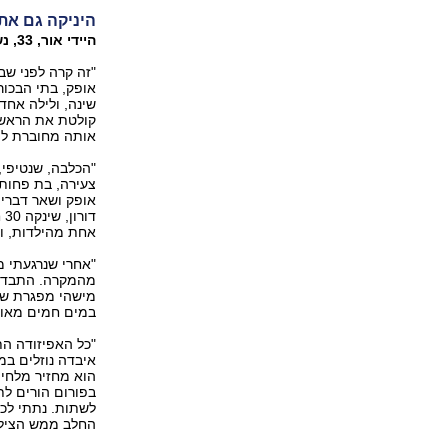
היניקה גם את
היידי אור, ‭,33‬ נשואה 2 מגדרה, היום באמסטרדם.
"זה קרה לפני שב
אופק, בתי הבכור
שינה, ולילה אחד
קולטת את הראש 
אותה מחוברת לי
"הכלבה, שנטיפי,
צעירה, בת פחות
ד
אחת מהילדות, ו
"אחרי שנרגעתי מ
מהמקרה. התבדחת
מישהי מפגרת שש
במים חמים מאוד
"כל האפיזודה ה
איבדה נוזלים במ
הוא מחזיר מלחים
בפורום הורים לת
לשתות. נתתי לכ
החלב ממש הציל א‭‬