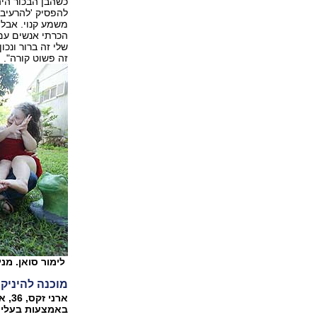
כשהבן הבכור היה
משמע קנוי. אבל 
הכרתי אנשים עם 
שלי זה ברור ונכו
זה פשוט קורה‭."‬
לימור סואן. מניקה כבר 9 שנים. 
מוכנה להיניק
באמצעות בעלי ח