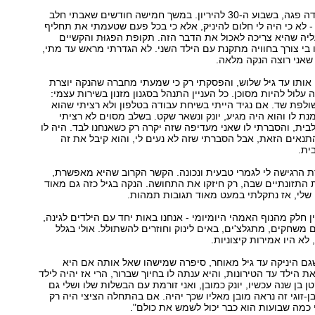
"בתי הבכורה נולדה פגה, בשבוע ה‭30-‬ להיריון. במשך חמישה חודשים שאבתי חלב
ו - לא כי היה לי חלום להיניק, אלא כי בכל פעם שטעמתי את תחליף
יה שהיא צריכה לאכול את הדבר הזה. תקופת הפגוּת והקשיים
ו בי צורך בחוויה מתקנת עם הילד השני. לא הגדרתי מראש עד מתי,
 שאני רוצה הנקה מלאה.
י אותו עד גיל שלוש, והפסקתי רק כי שמעתי מחברה שהנקה יוצרת
ה עלול להיות מסוכן. כל העניין התנהל בסגנון מזנון בשירות עצמי:
ולפת שד. אם נגיד הייתי בשיחת עבודה בטלפון ולא רציתי שהוא
נת לו והוא היה מגיע, יונק ונשאר שקט. בשלב מסוים לא רציתי
לבית, והסברתי לו שאני מעדיפה שזה יקרה רק כשאנחנו לבד. היה לו
אים הזאת, אבל הסברתי שזה לא נעים לי, והוא קיבל את זה
ית.
 הרגישה לי לגמרי טבעית ונכונה. הקשר הקרוב שהיא מאפשרת,
ת התזונתיים שבה, רק חיזקו את התחושה. הנקה בגיל כזה גם מאוד
שלי, אז נתקלתי במעט מאוד תגובות תמהות.
ן חלק מהנוף האמהי היומיומי - אנחנו באות יחד עם הילדים לגינה,
 משחקים, מתגלצ'ים, באים לינוק וחוזרים להשתולל. אולי בגלל
לא היו אמירות קיצוניות.
גם היניקה עד גיל מאוחר, סיפרה שמישהו שאל אותה אם היא
ת הילד עד הטירונות, והיא ענתה לו בחיוך שברור, הרי אז יהיה לילד
ן בן שנה עכשיו, יונק כמובן, ואני זורמת עם הבשלות שלו ושלי גם
ן-זוגי זה נראה מובן מאליו שכך יהיה. אם בהתחלה הציצי היה רק
י כמה שבועות הוא כבר יכול לשמש את כולם."