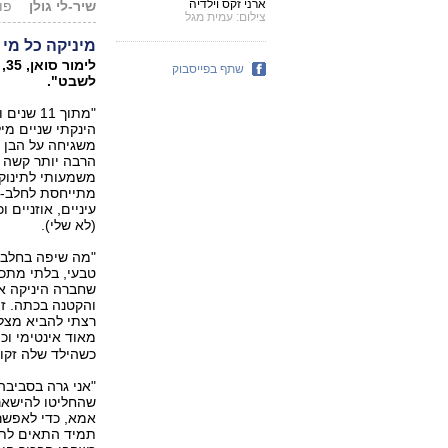
ארני זקס וילדיה
שיר-לי גולן
פורסם:
צילום: עמית מגל
מיניקה כל מי
שתף בפייסבוק
לשבט".
"מתוך 1
הינקתי שניים מיל
משגיחה על הבן של
הרבה יותר קשה ל
משמעותי לתינוק 
מתייחסת לחלב-א
(לא שלי‭.(‬
"מה שיפה בחלב-א
טבעי, בלתי מתכל
שחברה היניקה את
והקטנה בכתה. זה
רצתי להביא מצלמ
מאוד אינטימי וכי
כשהילד שלה זקוק 
"אני גרה בסביבה
שהחליטו להישאר 
אמא, כדי לאפשר 
תמיד התאים לתפ