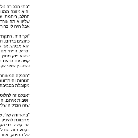
והיא ניזונה ממנ
החלב, ריחמתי על
שליוו אותה עורר
אבל היה לי ברור
"וכך היה. הינקת
כיווצים ברחם, וז
הוא מבקש, אני ש
יפריע, הייתי מסמ
שהוא יינק מחוץ 
קשה עם הרעת התנ
כשהבין שאני עקב
"ההנקה המאוחרת
הנוחות והיתרונו
מקובלת בסביבה 
"אצלנו זה לחלוטי
יושבות איתם. הם
שזה המיליה שלי, 
"בת-דודה שלי, ש
מתכוונת להיניק א
הכי קשה. בני הקט
בקטע הזה. גם לב
של התינוק, אחר‭‬