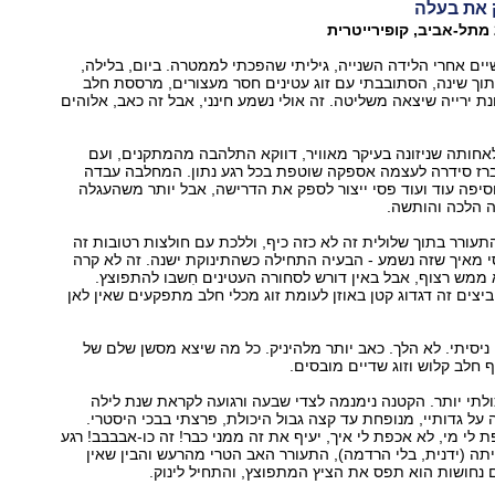
 את בעלה
יים אחרי הלידה השנייה, גיליתי שהפכתי לממטרה. ביום, בלילה,
תוך שינה, הסתובבתי עם זוג עטינים חסר מעצורים, מרססת חלב
נת ירייה שיצאה משליטה. זה אולי נשמע חינני, אבל זה כאב, אלוהים
 לאחותה שניזונה בעיקר מאוויר, דווקא התלהבה מהמתקנים, ועם
רז סידרה לעצמה אספקה שוטפת בכל רגע נתון. המחלבה עבדה
סיפה עוד ועוד פסי ייצור לספק את הדרישה, אבל יותר משהעגלה
ה הלכה והותשה.
תעורר בתוך שלולית זה לא כזה כיף, וללכת עם חולצות רטובות זה
 מאיך שזה נשמע - הבעיה התחילה כשהתינוקת ישנה. זה לא קרה
ממש רצוף, אבל באין דורש לסחורה העטינים חִשבו להתפוצץ.
ביצים זה דגדוג קטן באוזן לעומת זוג מכלי חלב מתפקעים שאין לאן
 ניסיתי. לא הלך. כאב יותר מלהיניק. כל מה שיצא מסשן שלם של
ף חלב קלוש וזוג שדיים מובסים.
ולתי יותר. הקטנה נימנמה לצדי שבעה ורגועה לקראת שנת לילה
ה על גדותיי, מנופחת עד קצה גבול היכולת, פרצתי בבכי היסטרי.
 לי מי, לא אכפת לי איך, יעיף את זה ממני כבר! זה כו-אבבבב! רגע
לפני ששקלתי כריתה (ידנית, בלי הרדמה‭,(‬ התעורר האב הטרי מהרעש והבין שאין
ם נחושות הוא תפס את הציץ המתפוצץ, והתחיל לינוק.