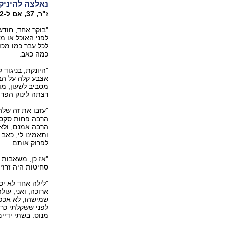
נאלצה להיניק
ז"ר, ‭,37‬ אם ל‭2-‬ מתל-אביב, קופירייטרית
"בוקר אחד, חודש
לפני האוכל או מ
לכל עבר כמו מכו
כמה כאב.
"היונקת, בניגוד
אצבע קלה על הב
מסביב לשעון, מו
רצתה לינוק הפר
"עזבו את זה שלה
הרבה פחות סקסי
הרבה אמנם, ולא 
ותאמינו לי, כאב 
לפרוק אותם.
"אז כן, משאבות.
סחיטות היה זרזי
"לילה אחד לא יכ
ארוכה, ואני, עול
שמישהו, לא אכפת
מנוס. בשתי ידיי