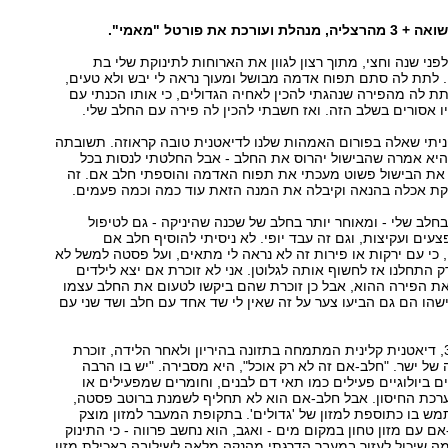
לפני שנה וחצי, מתוך רצון לגוון את הארוחות לתינוקת שלי בת
 לתת לה סתם תפוח אדמה מבושל ומעוך נראה לי יבש ולא טעים,
תת לה מהפירה שנהגתי להכין לאחיה הגדולים, כי אותו הכנתי עם
 אסורים בשלב הזה. ואז חשבתי להכין לה פירה עם החלב שלי.
ניתי שאלה בפורום האמהות שלנו לדיאטנית טובה קראוזה. תשובתה
היא אמרה שהבישול יהרוס את החלב - אבל החלטתי לנסות בכל
ף את הבישול פשוט מעכתי את תפוח האדמה והוספתי חלב אם. זה
וקת אכלה בהנאה וקיבלה את המנה הזאת עוד כמה וכמה פעמים.
חלב שלי - ומאוחר יותר בחלב של שכנה שהיניקה - גם לטיפול
צעים ועקיצות, וגם זה עבד יופי. לא ניסיתי להוסיף חלב אם
כי עם ירקות או פירות זה לא נראה לי מתאים, ועל פסטה למשל לא
רק התחלנו אז לחשוף אותה לגלוטן. אני לא זוכרת אם יצא לילדים
את הפירה ההוא, אבל כן זוכרת שהם ביקשו לטעום את החלב עצמו
שהו הם גם הביעו צער על זה שאין לי שד אחד עם חלב ושד שני עם
טובה קראוזה, ‭,37‬ דיאטנית קלינית המתמחה בתזונה בהיריון ולאחר הלידה, זוכרת
היטב את השאלה של ישר. "חלב-אם זה לא רק אוכל‭,"‬ היא מסבירה. "יש בו הרבה
ם ביולוגיים פעילים כמו תאי דם לבנים, וחומרים שמפעילים או
כת החיסון. אבל חלב-אם הוא לא תחליף לשמנת ברוטב פסטה,
ולא מקובל להשתמש בו כתוספת למזון של 'גדולים‭.'‬ בתקופת המעבר למזון מוצק
ם עם מזון טחון במקום מים - ואגב, הוא נחשב פרווה - כי התינוק
ה שיכול לעזור במעבר הדרגתי מהנקה מלאה לשילובה באכילת מזון