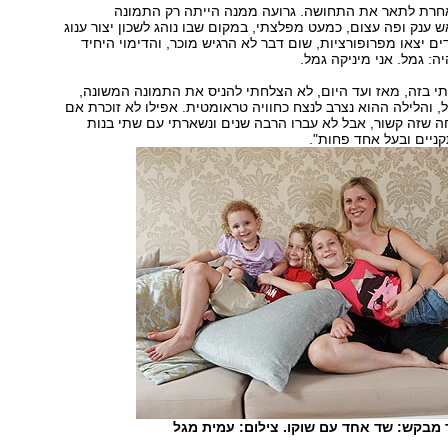
 אחרת לתאר את התחושה. גרועה ממנה הייתה רק התמונה
ענק ופה עצום, כמעט מפלצתי, במקום שבו נוהג לשכון יצור ענוג
ים יצאו מפרופורציות, שום דבר לא הרגיש מוכר, והדימוי היחיד
ה: גמל. אני מיניקה גמל.
י בזה, מאז ועד היום, לא הצלחתי להניס את התמונה המשונה,
, והלילה ההוא נצרב לנצח כחוויה טראומטית. אפילו לא זוכרת אם
חה שזה קשור, אבל לא עברו הרבה שנים ונשארתי עם שתי בנות
קניים ובעל אחד פחות."
ד מבקש: שד אחד עם שוקו. צילום: עמית מגל