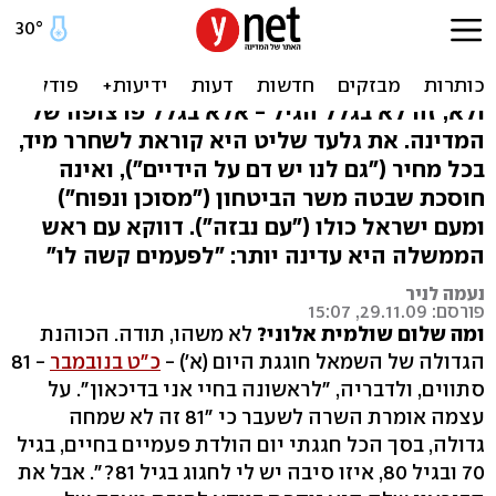
שולמית אלוני בת 81:
"לראשונה בחיי אני בדיכאון"
ולא, זה לא בגלל הגיל - אלא בגלל פרצופה של
המדינה. את גלעד שליט היא קוראת לשחרר מיד,
בכל מחיר ("גם לנו יש דם על הידיים"), ואינה
חוסכת שבטה משר הביטחון ("מסוכן ונפוח")
ומעם ישראל כולו ("עם נבזה"). דווקא עם ראש
הממשלה היא עדינה יותר: "לפעמים קשה לו"
נעמה לניר
פורסם: 29.11.09, 15:07
ומה שלום שולמית אלוני?
לא משהו, תודה. הכוהנת
הגדולה של השמאל חוגגת היום (א') -
כ"ט בנובמבר
- 81
סתווים, ולדבריה, "לראשונה בחיי אני בדיכאון". על
עצמה אומרת השרה לשעבר כי "81 זה לא שמחה
גדולה, בסך הכל חגגתי יום הולדת פעמיים בחיים, בגיל
70 ובגיל 80, איזו סיבה יש לי לחגוג בגיל 81?". אבל את