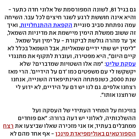
גם בגיל 81, לשונה המפורסמת של אלוני חדה כתער -
והיא אינה חוששת לרגע לשגר חיצים לכל עבר. השיחה
עמה נפתחת סביב סוגיית
הקפאת ההתנחלויות
, ואיך
זה ששוב ממשלת הימין מיישמת את מדיניות השמאל,
אך עד מהרה גולשת לביקורת - על ימין ועל שמאל.
"לימין יש שתי ידיים שמאליות, אבל השמאל בכלל לא
קיים היום", היא מפטירה, ועוברת לתקוף את מתנגדי
עסקת שליט
: "מה אלו השטויות שמדברים? שלא
יקשקשו לי עם משפטים כמו 'דם על הידיים'. הרי מאז
שנת 2000, כשנפתחה האינתיפאדה השנייה, אנחנו
רצחנו אלפים. גם לנו יש דם על הידיים, לא ידוע לי
שרחצנו אותו".
בוויכוח על המחיר העתידי של העסקה ועל
ההשלכותיה, לאלוני יש דעה ברורה: "אם פוחדים
ממחבלים בעתיד, אז אני מזכירה שאלו שביצעו את
רצח
הספורטאים באולימפיאדת מינכן
- אף אחד מהם לא