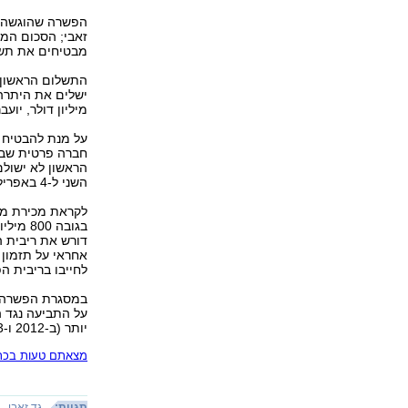
הפשרה שהוגשה ה
זאבי; הסכום המ
מבטיחים את תשלום הקרן - 5
מיליון דולר, יועבר ע
חברה פרטית שבש
השני ל-4 באפריל.
לקראת מכירת מני
בגובה 
דורש את ריבית ה
אחראי על תזמון מ
לחייבו בריבית הפ
במסגרת הפשרה ע
יותר (ב-2012 ו-2013).
מצאתם טעות בכתב
תגיות:
גד זאבי