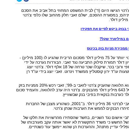
צ'רנוי הגישו היום (ד') לבית המשפט המחוזי בתל אביב את הסכם
יהם; במסגרת ההסכם, ישלם זאבי חלק מהחוב שלו כלפי צ'רנוי
י בבזק ביקש לסיים את תפקידו
ים במיליארד שקל?
 ממכירת מניות בזק בכינוס
לפי ההסכם, צ'רנוי יוותר על 75 מיליון דולר מסכום הריבית שהגיע לו (100 מיליון) -
 131.5 מיליון דולר תמורת סילוק התביעה נגד זאבי. הבוררות נערכה על ידי
עורכי הדין רם כספי ורובי בכר, שיקבלו שכר טרחה של 18 אלף דולר. צ'רנוי יוצג
ת עו"ד ירון קוסטליץ ממשרד וינרוט. זאבי יוצג בידי עו"ד רן
המקור לסכסוך הוא הלוואה שהעניק צ'רנוי לזאבי ב-99'; זאבי רכש 20% ממניות בזק
בעזרת הלוואה של 643 מיליון דולר מהבנקים. צ'רנוי היה ערב להלוואה, והעמיד סכום
ב־2000 החזיר זאבי לצ'רנוי 36 מיליון דולר. ב־2001, כשהורע מצבן של החברות
יהרו הבנקים לממש את הערבות שנתן צ'רנוי.
גשו כתבי אישום נגד השניים, בחשד שהסתירו מהרשויות את חלקו של
 בשל החשש כי משרד התקשורת לא יאשר אותה עקב מעורבותו של
פלילי עדיין מתנהל, וההערכות הן שהוא יימשך עוד כשנתיים.