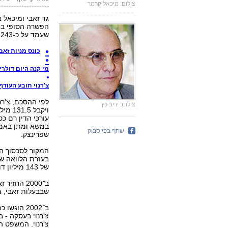
צילום: מיכאל קרמר
גד זאבי ומיכאל 
הפשרה הסופי בינ
שעמד על כ-243 מיליון דולר.
כונס מניות זאב
מי קנה היום דולר
צ'רנוי תובע העודף
צילום: יריב כץ
ויקבל
במשא ומתן באמצעו
שתף בפייסבוק
שפרינצק.
של 143 מיליון דולר כערבות בנקאית בפיבי בנק שבשווייץ.
שבבעלות זאבי, מ
ב־2002 הו
צ'רנוי בעסקה -
צ'רנוי. המשפט ה