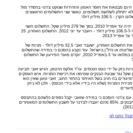
יום מבטאת את חוסר האמון והזהירות שנוקט צ'רנוי בהסדר מול
לא יתחלק לשלושה תשלומים, כאשר שני התשלומים הראשונים
106. מיליון דולר.
התשלום הראשון יהיה עד אפריל 2010, בסך של 278 מיליון שקל; התשלום השני
ישלים את היתרה ל-106.5 מיליון דולר - ויועבר עד יוני 2012. התשלום האחרון, 25
ד אפריל 2013.
על מנת להבטיח את התשלום האחרון, ישעבד זאבי 32.5 מיליון דולר - מניות של
ליטתו או נדל"ן בישראל. עוד נקבע בהסכם כי במידה שהתשלום
הראשון לא ישולם במלואו עד 3 באפריל 2010, יוקדם מועד הפירעון של התשלום
ות בזק על ידי כונס הנכסים, עו"ד אלקס הרטמן, הגיש זאבי תביעה
800 מיליון שקל נגד שבעת הבנקים שמימנו את רכישת המניות. איש העסקים
פיגורים בה חויב בשל האיחור בהחזר החוב. זאבי טוען שאין הוא
כירת המניות (שלא היו בידיו אלא בידי הכונס) - ולכן לא ניתן
יגורים.
ם צ'רנוי הוסכם כי במידה שזאבי יקבל כספים כלשהם בהתבסס
על התביעה נגד הבנקים, 85% מהם יועברו לצ'רנוי על חשבון התשלומים המאוחרים
ה? כתבו לנו
דולר