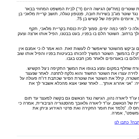
 שוטרים (מח"ש) הגישה היום (ד') לבית המשפט המחוזי בבאר
גד שוטר מג"ב בשירות חובה, פנטפון טגלה, תושב קריית מלאכי בן
ה כי לפני כמה ימים, סמוך לבית כנסת בקריית מלאכי, תקף
 ברחוב. השוטר הלם בו בפניו, בעט בבטנו, הפיל אותו ארצה וצעק
 וביקש מהשוטר שיאפשר לו לעשות זאת. הוא אמר לו כי אמנם אין
יתן לו בהמשך. השוטר המשיך להכותו בבעיטות בפניו והפיל אותו שוב
לום בו באגרופים ולאחר מכן חבט בגבו.
ורח שחלף במקום ומנע בגופו את המשך התקיפה ניצל הקשיש.
לזירה עצרו את השוטר החשוד והוא נלקח לתחנה. לאחר שנעצר
שטרה, קילל את השוטר את שוטרת הסיור שכתבת דו"ח פעולה על
יה: "אני אהרוג אותך... לאחר שאני אצא מהכלא אשבור לך את
ו"ד ליאורה נהון, הגישה נגד הנאשם גם בקשה למעצר עד תום
ית של הנאשם, עו"ד ליאורה גלאובך מהסנגוריה הציבורית, אמרה כי
ס לו. "נלמד את חומר החקירה ואת פרטי האירוע וניתן את
משפט", אמרה.
ה? כתבו לנו