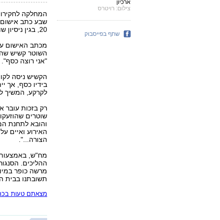
ארכיון
צילום: רויטרס
המחלקה לחקירות
שבע כתב אישום נ
20, בגין ניסיון שוד, איומים ותקיפה של קשיש בן 75.
שתף בפייסבוק
מכתב האישום עול
השוטר קשיש שהלך
"אני רוצה כסף".
הקשיש ניסה לקום
בידיו כסף, אך י
לקרקע, המשיך לה
רק בזכות עובר א
שוטרים שהוזעקו 
והובא לתחנת המ
האירוע ואיים על
הצורה...".
מח"ש, באמצעות ע
ההליכים. הסנגור
מרשה כופר במיוח
תשובתנו בבית ה
מצאתם טעות בכתב