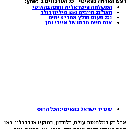
רעש האדמה בהאיטי - כל העדכונים ב-ynet:
המשלחת הישראלית נחתה בהאיטי
האו"ם: חייבים 550 מיליון דולר
נס: פעוט חולץ אחרי 3 ימים
אות חיים מבתו של אייבי נתן
שגריר ישראל בהאיטי: הכל הרוס
אבל רק במלחמות עולם, בלונדון, בטוקיו או בברלין, ראו