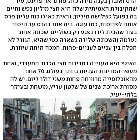
הרס ואובדן בקנה מידה כזה. פורט-או-פרינס, עיר
שהקיבולת האמיתית שלה היא חצי מיליון נפש וחיים
בה בפועל כשלושה מיליון, נראית כאילו כוח עליון פרס
אותה לפרוסות, כמו עוגה. בית אחד נהרס עד היסוד
בעוד שהבית לידו נפגע רק בשוליים. שכונה אחת
נעלמה והשכונה שלידה נשארה כפי שהיא. הגורל לא
הפלה בין עניים לעניים-פחות. המכה היתה עיוורת.
האיטי היא הענייה במדינות חצי הכדור המערבי, ואחת
מעשר המדינות העניות ביותר בעולם. 70 אחוז
מהאוכלוסייה מרוויחה פחות משני דולר ליום. יש לה
מסורת ארוכת שנים של שלטון עריץ, מושחת ובעיקר
בלתי-יעיל.