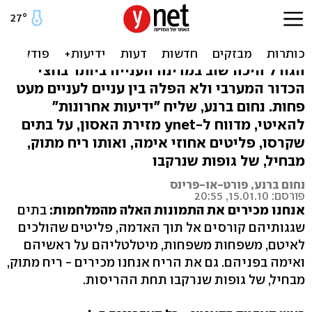
דיווח מיוחד מהאיטי: אפילו
הממשלה יושבת ובוהה
הגורל היכה שוב במדינה הענייה ביותר בחצי
הכדור המערבי ולא הפלה בין עניים לעניים מעט
פחות. נחום ברנע, שליח "ידיעות אחרונות"
להאיטי, מדווח ל-ynet מזירת האסון, על בתים
שקרסו, פליטים אחוזי אימה, ואותו ריח מתוק,
מבחיל, של גופות שנרקבו
נחום ברנע, פורט-או-פרינס
פורסם: 15.01.10, 20:55
אנחנו מכירים את התמונות האלה מהמלחמות:
בתים
שגגותיהם קורסים אל תוך האדמה, פליטים שהולכים
לאיטם, משפחות משפחות, מיטלטליהם על ראשיהם
ואימה בפניהם. גם את הריח אנחנו מכירים - ריח מתוק,
מבחיל, של גופות שנרקבו תחת ההריסות.