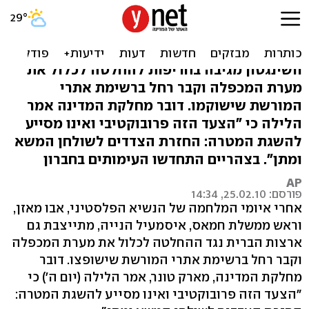
ארה"ב על הכרזת אתרי
המורשת: פרובוקציה
וושינגטון מגיבה בחריפות להחלטה לכלול את
מערת המכפלה וקבר רחל ברשימת אתרי
המורשת שישוקמו. דובר מחלקת המדינה אמר
הלילה כי "הצעד הזה פרובוקטיבי ואינו מסייע
להשגת המטרה: החזרת הצדדים לשולחן המשא
ומתן". בצהריים התחדשו העימותים בחברון
AP
פורסם: 25.02.10, 14:34
אחרי איומי המלחמה של הנשיא הפלסטיני, אבו מאזן,
וראש ממשלת חמאס, איסמעיל הנייה, מתייצבת גם
ארצות הברית נגד ההחלטה לכלול את מערת המכפלה
וקבר רחל ברשימת אתרי המורשת שישופצו. דובר
מחלקת המדינה, מארק טונר, אמר הלילה (יום ה') כי
"הצעד הזה פרובוקטיבי ואינו מסייע להשגת המטרה: