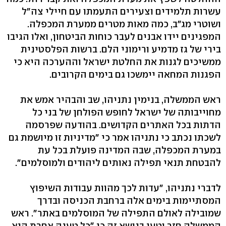
עשרות תלמידים וצעירים התעמתו עם חיילי צה"ל
ושוטרי מג"ב, כמה מאות מטרים ממערת המכפלה.
המפגינים יידו אבנים לעבר כוחות הביטחון, ואלו הגיבו
בירי של גז מדמיע ורימוני הלם. ברשות הפלסטינית
ממשיכים לגנות את החלטת ישראל וההערכה היא כי
הפגנות המחאה יימשכו גם בימים הקרובים.
ראש הממשלה, בנימין נתניהו, שב והבהיר אמש את
מחוייבותה של ישראל לחופש הפולחן של בני כל
הדתות בכל האתרים הקדושים. בהודעה שפרסמה
לשכתו נכתב כי נתניהו אמר כי "מדיניות זו מיושמת גם
במערת המכפלה, שבה המדינה פועלת בכל עת
להבטחת תנאי תפילה נאותים ליהודים ולמוסלמים".
לדברי נתניהו, "עדות לכך מהוות עבודות השיפוץ
המסתיימות בימים אלה ברחבת הכניסה ובדרך
שמובילה לאולם התפילה של המוסלמים באתר". ראש
הממשלה חזר וטען בנושא זה כי "כל טענה אחרת היא