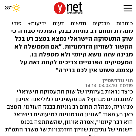
בכירה בבנק העולמי: "האפליה
כאן היא נורמה"
מנהלת תחום רב גוניות בבנק העולמי סבורה כי
שוק התעסוקה הישראלי נמצא במצב רע בכל
הקשור לשוויון הזדמנויות. "אם הממשלה לא
מבינה שזה נושא קיומי ולא מטפלת בו,
המעסיקים הפרטיים צריכים לקחת זאת על
עצמם. פשוט אין לכם ברירה"
תני גולדשטיין
פורסם: 03.03.10, 14:13
כיצד נראות בעיותיו של שוק התעסוקה הישראלי
למתבוננים מבחוץ? אם מקשיבים לג'וליאנה אויגון
מניגריה, מנהלת תחום רב גוניות בבנק העולמי, המצב
כאן רע מאוד. "שוויון הזדמנויות למיעוטים בישראל
הוא דבר קיומי", אמרה אויגון, שהשתתפה בכנס
השנתי של נתיבות שוויון הזדמנויות של משרד התמ"ת