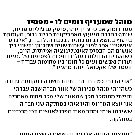
מנהל שמעדיף דומים לו - מפסיד
מסר דומה, אם כי עדין יותר, סיפק גם ג'וליוס פריור,
שותף בחברת הייעוץ האמריקנית פריור גרופ, העוסקת
בייעוץ בנושא רב תרבותיות בעבודה. לדבריו, "אלברט
אינשטיין אמר לפני עשרות שנים שהגיוון והשוני בין
אנשים הם הבסיס לאינטליגנציה אמיתית. היום,
כשהערים הגדולות בעולם הופכות לפסיפס של גזעים
ועדות ואנשים נעים כל הזמן בין מקומות עבודה -
המסר שלו אקטואלי יותר מתמיד".
"אני הבנתי כמה רב תרבותיות חשובה במקומות עבודה
כשהייתי מנהל מכירות של אזור חברה שבה עבדתי
והייתי מתוסכל מכך שהאזור שלי מכר פחות מאחרים.
אני יוצא המרינס והיו איתי במחלקה שני חבר'ה
ששירתו איתי ומהר מאוד הפכו לאנשים הכי מרכזיים
במחלקה.
"יום אחד הגיעה אלי עובדת שאמרה שאם הייתי