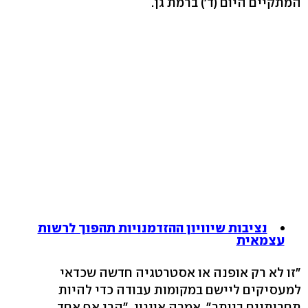
המתקיים היום (ד') ברמת גן.
נציבות שיוויון ההזדמנויות תהפוך לרשות
עצמאית
"זו לא רק אופנה או אסטרטגיה חדשה שכדאי
למעסיקים ליישם במקומות עבודה כדי להיות
תחרותיים ביותר", אמרה אויגון. "הרי אף אחד