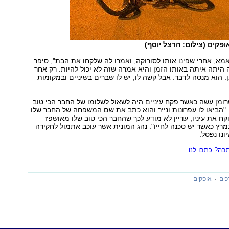
ופקים (צילום: הרצל יוסף)
א, אחרי שפינו אותו לסורוקה, ואמרו לה שלקחו את הבת", סיפר
היתה איתה באותו הזמן והיא אמרה שזה לא יכול להיות. רק אחר
ן. הוא מנסה לדבר. אבל קשה לו, יש לו שברים בשיניים ובמקומות
ומן עשה כאשר פקח עיניים היה לשאול לשלומו של החבר הכי טוב
 "הביאו לו עפרונות ונייר והוא כתב את שם המשפחה של החבר שלו.
קח את עיניו, עדיין לא מודע לכך שהחבר הכי טוב שלו מאושפז
רץ כאשר יש סכנה לחייו". נהג המונית אשר עוכב אתמול לחקירה
ונו נפסל.
ה? כתבו לנו
כים
אופקים