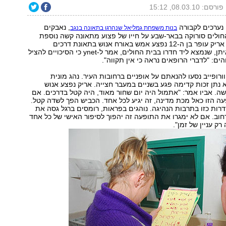
פורסם: 08.03.10, 15:12
 נערכים לקבורה
, נאבקים
בנות משפחת גמליאל שנהרגו בתאונה בנגב
ולים סורוקה בבאר-שבע על חייו של פצוע מתאונה קשה נוספת
שאירעה אתמול. אריק עופר בן ה-12 נפצע אמש באורח אנוש בתאונת דרכים
באופקים. אביו איתן, שנמצא ליד חדרו בבית החולים, אמר ל-ynet כי הסיכויים להציל
הים: "לדברי הרופאים נראה כי אין תקווה".
וורופייב נסעו להנאתם על אופניים ברחובות העיר. נהג מונית
נתן זכות קדימה פגע בשניים במעבר חצייה. אריק נפצע אנוש
שה. אביו אמר: "אתמול היה יום שחור מאוד, היה קטל בדרכים. אם
עה הזו כאל מכת מדינה, זה יגיע לכל אחד. הכביש הפך לשדה קטל.
רדרות כזו בתרבות הנהיגה. נוהגים בפראות, רומסים ברגל גסה את
חוב. אם לא ימגרו את התופעה זה יהפוך לסיפור האישי של כל אחד
רק עניין של זמן".