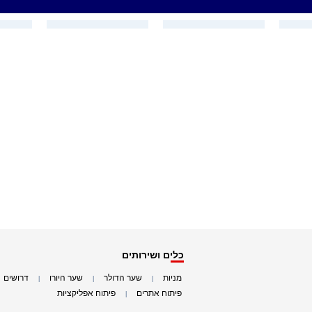
כלים ושירותים
מניות
שער הדולר
שער היורו
דרושים
|
|
|
|
פיתוח אתרים
פיתוח אפליקציות
|
|