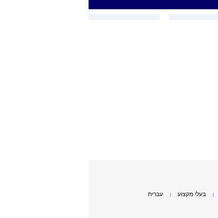
בעלי מקצוע
עברית
|
|