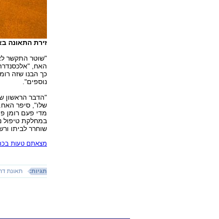
זירת התאונה בא
"שוטר התקשר לאמ
האח, "אלכסנדרה 
כך הבנו שזה רומ
נוספים".
"הדבר הראשון שר
שלו", סיפר האח.
מדי פעם רומן פו
במחלקת טיפול נמ
שוחרר לביתו ורשי
מצאתם טעות בכתב
תגיות:
תאונת דר