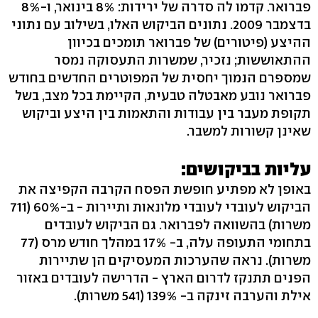
פברואר. קדמו לה סדרה של ירידות: 8% בינואר, ו-8%
בדצמבר 2009. נתונים הביקוש האלו, בשילוב עם נתוני
ההיצע (פיטורים) של פברואר תומכים בכיוון
ההתאוששות; נזכיר, שמשרות התעסוקה נמסר
שמספרם הנמוך יחסית של המפוטרים החדשים בחודש
פברואר נובע מאבטלה טבעית, הקיימת בכל מצב, בשל
תקופת מעבר בין עבודות והתאמות בין היצע וביקוש
שאינן קשורות למשבר.
עליות בביקושים:
באופן לא מפתיע חופשת הפסח הקרבה הקפיצה את
הביקוש לעובדי לעובדי מלונאות ותיירות - ב-60% (711
משרות) בהשוואה לפברואר. גם הביקוש לעובדים
בתחומי התעופה עלה, ב- 17% במהלך חודש מרס (77
משרות). נראה שהערכות המעסיקים הן שתיירות
הפנים תתנקז לדרום הארץ - הדרישה לעובדים באזור
אילת והערבה זינקה ב- 139% (541 משרות).