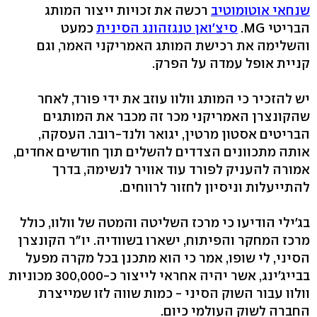
שנחאי אוטומוטיב
רכשה את זכויות ייצור המותג
הבריטי MG.
סיצ'ואן טנגזהונג הסינית
כמעט
והשלימה את רכישת המותג האמריקני האמר, וגם
קניית אופל עמדה על הפרק.
יש להזכיר כי המותג וולוו עוזב את ידי פורד, לאחר
שהקונצרן האמריקני מכר זה מכבר את המותגים
הבריטים אסטון מרטין, יגואר ולנד-רובר. העסקה,
אותה מתכוונים הצדדים להשלים תוך חודשים אחדים,
אמורה להעניק לפורד עוד אוויר לנשימה, בדרך
להתייעלות וניסיון לחזור לרווחים.
בג'ילי הודיעו כי מרכז השליטה והמטה של וולוו, כולל
מרכז המחקר והפיתוח, ישארו בשוודיה. יו"ר הקונצרן
הסיני, לי שופו, אמר כי הוא מתכנן בכל מקרה מפעל
בבייג'ינג, אשר יהיה אחראי לייצור כ-300,000 מכוניות
וולוו עבור השוק הסיני - כמות שווה לזו שמייצרת
החברה לשוק העולמי כיום.