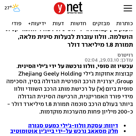
זה סופי: וולוו כבר סינית
מותג אירופי נוסף עובר לידיים מהמזרח - עסקת
הענק בין קבוצת ג'ילי הסינית לפורד האמריקנית
הושלמה. וולוו עוברת לבעלות סינית מלאה,
תמורת 1.8 מיליארד דולר
רויטרס
עודכן: 29.03.10, 02:04
עכשיו זה סופי, וולוו נרכשה על ידי ג'ילי הסינית
.
קבוצות אחזקות ג'ילי Zhejiang Geely Holding
Group, יצרנית הרכב הפרטית הגדולה בסין, הסכימה
סופית ביום (א') על רכישת מותג הרכב השוודי וולוו
מידי פורד האמריקנית, הרכישה הסינית הגדולה
ביותר בעולם הרכב סוכמה תמורת 1.8 מיליארד דולר -
כ-200 מיליון פחות מהערכות מוקדמות.
דיווח: עסקת וולוו-ג'ילי כמעט סגורה
חלק מסאאב נרכש על-ידי בייג'ין אוטומוטיב