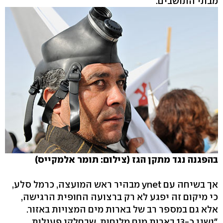
מבתי התושבים.
בהפגנה נגד מתקן הגז (צילום: תומר אלמקייס)
אך בשיחה עם ynet מבהיר ראש המועצה, כרמל סלע,
כי מיקום זה יפגע לא רק ברצועה החופית הרגישה,
אלא גם במספר רב של בארות מים המצויות באזור.
"ישנן כ-13 בארות מים מליחות, שבחלקן פעילות