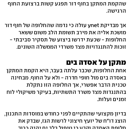
שהקמת המתקן בחוף דור תפגע קשות ברצועת החוף
הרגישה.
אך מבדיקת ynet עולה כי נדמה שהחלופה של חוף דור
מושכת אליה את מירב תשומת הלב משום ששאר
החלופות - שכעת ידרשו ביצוע של תסקיר סביבתי -
זוכות להתנגדויות מצד משרדי הממשלה השונים.
מתקן על אסדה בים
אחת החלופות, שכבר עלתה בעבר, היא הקמת המתקן
באסדה בים מול חופי חדרה - ולא על החוף. מבחינה
טכנית הדבר אפשרי, אך החלופה הזו נתקלת
בהתנגדות מצד משרד התשתיות, בעיקר משיקולי לוח
זמנים ועלות.
בדיון מקצועי שהתקיים לפני כחודש במוסדות התכנון,
הוצג דו"ח של יועץ חיצוני לרשות הגז, שבדק את
חלופת האסדה וקבע כי טיפול בלב ים יהיה כרוך