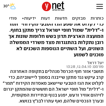
ישראל רוצה גז טבעי, אבל
איפה יעבור הצינור?
כדי לקלוט את שפע הגז הטבעי מקידוחי "תמר"
ו-"דלית" שמול חופי ישראל צריך מתקן בחוף.
המועצה הארצית תדון בשש חלופות שונות אך
רובן נתקלות בהתנגדות מצד משרדי הממשלה
השונים, ועל השתיים הנוספות השכנים לא
מוכנים לשמוע
יעל דראל
פורסם: 12.04.10, 13:28
תושבי אזור חוף הכרמל מנהלים בתקופה האחרונה
קרב עיקש נגד מתקן שייבנה בסמוך ליישוביהם, כדי
לקלוט את הגז הטבעי שיישאב מאסדות הקידוח "תמר"
ו-"דלית" מול חופי ישראל. הם חוששים שהמתקן יגרום
לזיהום אוויר ורעש, יפגע בנוף ובתיירות המקומית,
ובערך הנכסים שלהם, ואף עתרו לבג"ץ בנושא.