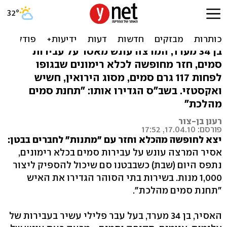
יצא לחופש מהכלא וחזר עם
1,000 מנות סם בבטן
בן 34 מערד, המרצה עונש מאסר על עבירות
סמים, חזר מחופשה לכלא רימונים שבגופו
לפחות 117 גרם סמים, מסוג הירואין, חשיש
ואקסטזי. בשב"ס הגדירו אותו: "תחנת סמים
מהלכת"
רענן בן-צור
פורסם: 17.04.10, 17:52
יצא לחופשה מהכלא וחזר עם "מתנות" לחברים בבטן:
אסיר המרצה עונש על עבירות סמים בכלא רימונים,
נתפס היום (שבת) כשבבטנו סם שיכול להספיק ליצור
1,000 מנות. בשירות בתי הסוהר הגדירו את האיש
"תחנת סמים מהלכת".
האסיר, בן 34 מערד, בעל עבר פלילי עשיר בעבירות של