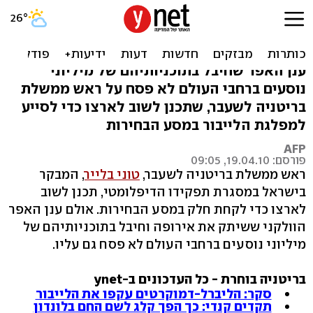
בגלל האפר הוולקני: טוני
בלייר נתקע בישראל
ענן האפר שחיבל בתוכניותיהם של מיליוני
נוסעים ברחבי העולם לא פסח על ראש ממשלת
בריטניה לשעבר, שתכנן לשוב לארצו כדי לסייע
למפלגת הלייבור במסע הבחירות
AFP
פורסם: 19.04.10, 09:05
ראש ממשלת בריטניה לשעבר,
טוני בלייר
, המבקר
בישראל במסגרת תפקידו הדיפלומטי, תכנן לשוב
לארצו כדי לקחת חלק במסע הבחירות. אולם ענן האפר
הוולקני ששיתק את אירופה וחיבל בתוכניותיהם של
מיליוני נוסעים ברחבי העולם לא פסח גם עליו.
בריטניה בוחרת - כל העדכונים ב-ynet
סקר: הליברל-דמוקרטים עקפו את הלייבור
תקדים קנדי: כך הפך קלג לשם החם בלונדון