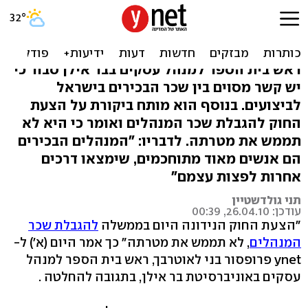
"לשכר הבכירים יש יסוד
כלכלי הגיוני"
ראש בית הספר למנהל עסקים בבר אילן סבור כי
יש קשר מסוים בין שכר הבכירים בישראל
לביצועים. בנוסף הוא מותח ביקורת על הצעת
החוק להגבלת שכר המנהלים ואומר כי היא לא
תממש את מטרתה. לדבריו: "המנהלים הבכירים
הם אנשים מאוד מתוחכמים, שימצאו דרכים
אחרות לפצות עצמם"
תני גולדשטיין
עודכן: 26.04.10, 00:39
"הצעת החוק הנידונה היום בממשלה
להגבלת שכר
המנהלים
, לא תממש את מטרתה" כך אמר היום (א') ל-
ynet פרופסור בני לאוטרבך, ראש בית הספר למנהל
עסקים באוניברסיטת בר אילן, בתגובה להחלטה .