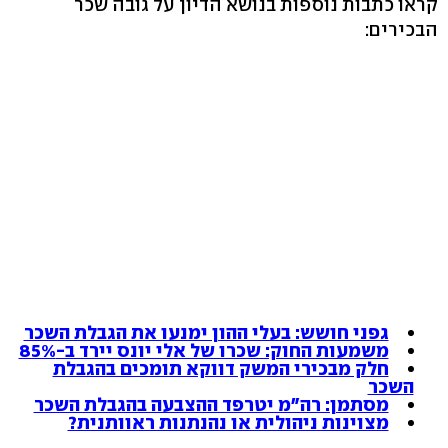
קראו כתבות נוספות בנושא הדיון על גובה שכר
הבכירים:
גפני חושש: בעלי ההון ימנעו את הגבלת השכר
משמעות החוק: שכרו של אלי יונס יירד ב-85%
חלק מבכירי המשק דווקא תומכים בהגבלת
השכר
מסתמן: רה"מ יטרפד ההצבעה בהגבלת השכר
מצוינות ניהולית או נהנתנות ראוותנית?