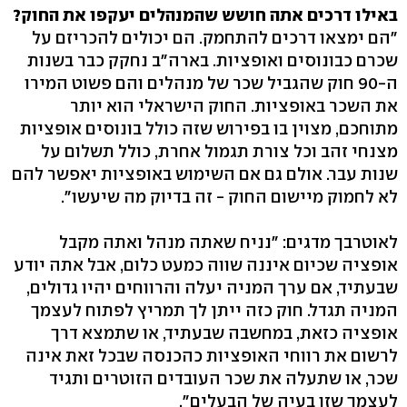
באילו דרכים אתה חושש שהמנהלים יעקפו את החוק?
"הם ימצאו דרכים להתחמק. הם יכולים להכריזם על
שכרם כבונוסים ואופציות. בארה"ב נחקק כבר בשנות
ה-90 חוק שהגביל שכר של מנהלים והם פשוט המירו
את השכר באופציות. החוק הישראלי הוא יותר
מתוחכם, מצוין בו בפירוש שזה כולל בונוסים אופציות
מצנחי זהב וכל צורת תגמול אחרת, כולל תשלום על
שנות עבר. אולם גם אם השימוש באופציות יאפשר להם
לא לחמוק מיישום החוק - זה בדיוק מה שיעשו".
לאוטרבך מדגים: "נניח שאתה מנהל ואתה מקבל
אופציה שכיום איננה שווה כמעט כלום, אבל אתה יודע
שבעתיד, אם ערך המניה יעלה והרווחים יהיו גדולים,
המניה תגדל. חוק כזה ייתן לך תמריץ לפתוח לעצמך
אופציה כזאת, במחשבה שבעתיד, או שתמצא דרך
לרשום את רווחי האופציות כהכנסה שבכל זאת אינה
שכר, או שתעלה את שכר העובדים הזוטרים ותגיד
לעצמך שזו בעיה של הבעלים".