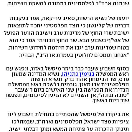
שנתנה ארה"ב לפלסטינים בתמורה להשקת השיחות.
יועצו של נשיא הרשות, סאיב עריקאת, אמר בעקבות
דבריה של קלינטון כי הצד הפלסטיני יחכה לתוצאות
ישיבת שרי החוץ של מדינות ערב וישיבת הוועד הפועל
של אש"ף בשבוע הבא. שר החוץ הכוויתי אמר כי הוא
בטוח שמדינות ערב יגבו את היוזמה לחידוש השיחות.
"אנחנו תומכים לחלוטין בעמדת ארה"ב", הבהיר.
בסוף השבוע שעבר כבר ביקר מיטשל באזור, ונפגש עם
ראש הממשלה
בנימין נתניהו
, נשיא המדינה שמעון
פרס, שר הביטחון אהוד ברק, ונשיא הרשות
הפלסטינית אבו מאזן. גורמים בלשכת ראש הממשלה
הגדירו את הפגישה בין שני האישים ביום ו' שעבר
"טובה ובונה", אך השניים לא הגיעו לסיכומים, ונפגשו
שוב ביום ראשון.
את ביקורו של מיטשל שהסתיים בתחילת השבוע ליוו
ציפיות מצד ישראל, הפלסטינים וארה"ב, שבמהלכו
תינתן ההכרזה על פתיחת המשא ומתן הבלתי-ישיר.