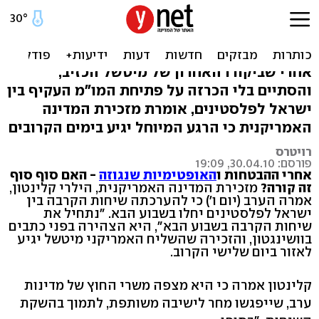
קלינטון: שיחות הקרבה
ייפתחו בשבוע הבא
אחרי שביקורו האחרון של מיטשל הכזיב,
והסתיים בלי הכרזה על פתיחת המו"מ העקיף בין
ישראל לפלסטינים, אומרת מזכירת המדינה
האמריקנית כי הרגע המיוחל יגיע בימים הקרובים
רויטרס
פורסם: 30.04.10, 19:09
אחרי ההבטחות ו
האופטימיות שנגוזה
- האם סוף סוף
זה קורה?
מזכירת המדינה האמריקנית, הילרי קלינטון,
אמרה הערב (יום ו') כי להערכתה שיחות הקרבה בין
ישראל לפלסטינים יחלו בשבוע הבא. "נתחיל את
שיחות הקרבה בשבוע הבא", היא הצהירה בפני כתבים
בוושינגטון, והזכירה שהשליח האמריקני מיטשל יגיע
לאזור ביום שלישי הקרוב.
קלינטון אמרה כי היא מצפה משרי החוץ של מדינות
ערב, שייפגשו מחר לישיבה משותפת, לתמוך בהשקת