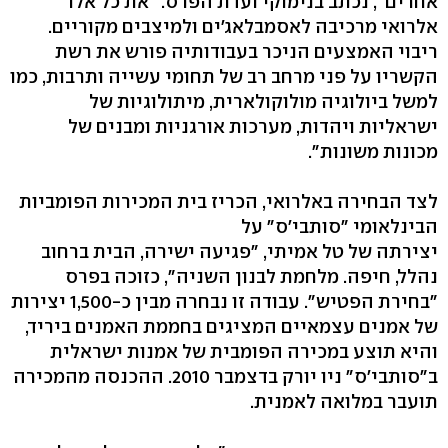
אחרים", נכתב בנימוקי ועדת הפרס. "את כל אלו
אלרואי מרכיבה לאסמבלאג'ים ולמיצבים מקוריים.
ריבוי האמצעים הניכר בעבודותיה פורש את רשת
הקשריו על פני מרחב רב של תחומי עשייה ותרבות, כמו
למשל ביולוגיה מולוקולארית, מיתולוגיות של
ישראליות ויהדות, מערכות אורגניות ומבנים של
מכונות משונות".
לצד הבחירה באלרואי, הכריז בית המכירות הפומביות
הבינלאומי "סותבי'ס" על
יצירתה של טל אמיתי, "פגיעה ישירה, הבית ברחוב
נהלל, חיפה. מלחמת לבנון השניה", כזוכה בפרס
"בחירת הפטיש". עבודה זו נבחרה מבין כ-1,500 יצירות
של אמנים עצמאיים המציגים בחממת האמנים ביריד,
והיא תוצע במכירה הפומבית של אמנות ישראלית
ב"סותבי'ס" ניו יורק בדצמבר 2010. ההכנסה מהמכירה
תועבר במלואה לאמנית.