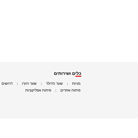
כלים ושירותים
מניות
שער הדולר
שער היורו
דרושים
|
|
|
|
פיתוח אתרים
פיתוח אפליקציות
|
|