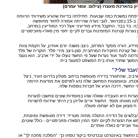
ון בהארכת מעצרו (צילום: עופר עמרם)
פתח נמשכת כמה שבועות. תחילתה בדיווח שהגיע משירותי הרווחה
בעיריית תל אביב ב-15 בפברואר, לגבי נערה שהייתה אמורה לחזור מחופשה
בה. בד בבד, התקבל מידע מודיעיני אצל רכזי המודיעין במרחב,
 נערות קטינות המזמינות גברים לקיים יחסי מין סאדו-מזוכיסטיים
דע, הורה מפקד המרחב, ניצב-משנה יורם אוחיון, על הקמת צוות
ל קצינת החקירות המרחבית, סגן-ניצב מירי פלד. חוקריה של פלד
רגה לעוד ועוד נערות שעל פי החשד נוצלו על ידי ארביב. הוא נעצר
העבד שלי?"
רביב, שהתגורר בדירה מעופשת ברחוב מטלון בדרום העיר, ניצל
כנתו, ובאמצעות המחשב שלה נהג לפרסם את מודעות הזימה
י החשד, דרכה הגיע אל חברות נוספות שלה.
ערות היא העובדה שאלה שהו במוסדות שונים ונחשבו לנערות
טו מאותו מוסד. החשוד איים עליהן בין היתר שידווח לרשויות
הימצאן אם לא ישתפו פעולה.
בלשים על הדירה התגלה מחזה מטריד: דירה מעופשת ומוזנחת,
ש את הנערות לקיום יחסי המין הסאדו-מזוכיסטיים - כולל שוטים,
עוד אביזרים כאלה ואחרים.
חשוד באינטרנט ובכרטיסי ביקור נוסחו כך: "המלכה מחכה לך" או