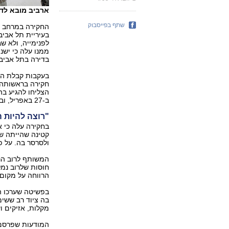
ארביב מובא לדי
שתף בפייסבוק
החקירה במרחב י
לפנימייה, ולא ש
ממנו עלה כי ישנן
בדירה בתל אביב.
בעקבות קבלת המי
חקירה בראשותה ש
הצליחו להגיע בהד
ב-27 באפריל, ובהמשך שחרר אותו בית המשפט למעצר בית.
"רוצה להיות 
בחקירה עלה כי א
קטינה שהייתה ש
ולסרסר בה. על פ
המשותף לרוב הנ
חוסות שלרוב נמל
הרווחה על מקום 
בפשיטה שערכו ה
בה ציוד רב ששימ
מקלות, אזיקים ו
המודעות שפרסם ה