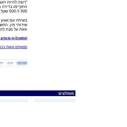
"רוצה להיות העב
התקיימו בדירה מ
300 ל-500 שקל. ארביב, לפי החשד, התחלק בכסף עם הנערות.
ב
שירותי מין. החש
וזאת על מנת להש
article in English
מצאתם טעות בכתב
תגיות:
זנות
תל
מומלצים