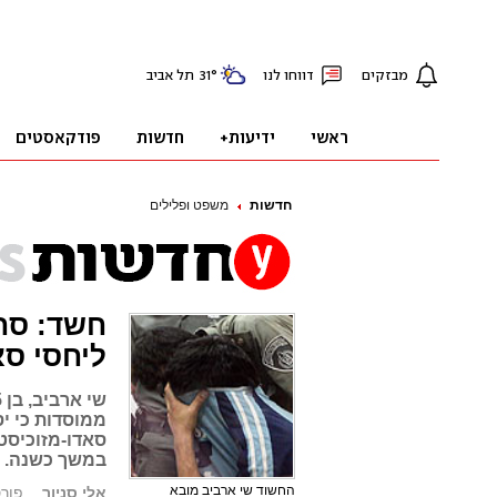
חדשות
משפט ופלילים
חשד: סחט
ליחסי סא
ממוסדות כי יס
סאדו-מזוכיסט
במשך כשנה. "
החשוד שי ארביב מובא
אלי סניור
פורסם: .10