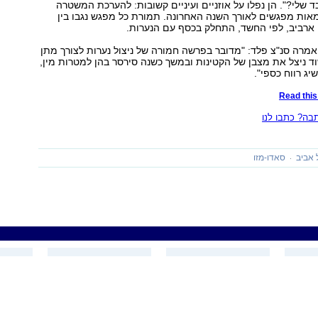
ד שלי?". הן נפלו על אוזניים ועיניים קשובות: להערכת המשטרה
אות מפגשים לאורך השנה האחרונה. תמורת כל מפגש נגבו בין
שיחה עם ynet אמרה סנ"צ פלד: "מדובר בפרשה חמורה של ניצול נערות לצורך מתן
וד ניצל את מצבן של הקטינות ובמשך כשנה סירסר בהן למטרות מין,
יג רווח כספי".
Read this 
ה? כתבו לנו
 אביב
סאדו-מזו