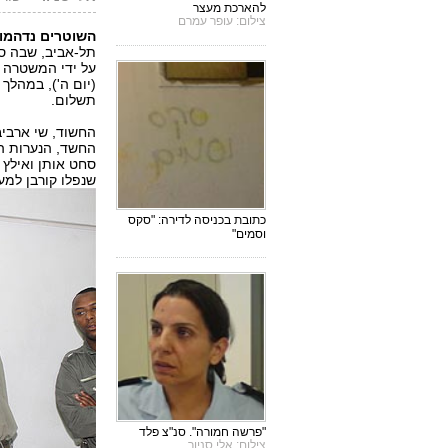
להארכת מעצר
צילום: עופר עמרם
השוטרים נדהמו
על ידי המשטרה 
(יום ה'), במהלך
תשלום.
החשוד, שי ארביב
החשד, הנערות הי
סחט אותן ואילץ 
שנפלו קורבן למעש
כתובת בכניסה לדירה: "סקס
וסמים"
"פרשה חמורה". סנ"צ פלד
צילום: אלי סניור