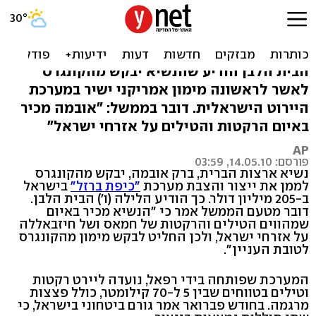
אובמה יבקש 205 מיליון דולר
בשביל "כיפת ברזל"
הבית הלבן הודיע שהנשיא יבקש מהקונגרס
לאשר לראשונה מימון אמריקני ישיר במערכת
היירוט הישראלית. דובר בממשל: "אובמה מכיר
באיום הרקטות והטילים על אזרחי ישראל"
AP
פורסם: 14.05.10, 03:59
נשיא ארצות הברית, ברק אובמה, יבקש מהקונגרס
לממן את ייצור והצבת מערכת
"כיפת ברזל"
בישראל
ב-205 מיליון דולר. כך הודיע הלילה (ו') הבית הלבן.
דובר מטעם הממשל אמר כי "הנשיא מכיר באיום
שמהווים הטילים והרקטות של חמאס ושל חיזבאללה
על אזרחי ישראל, ולכן החליט לבקש מימון מהקונגרס
לטובת העניין".
המערכת שפותחה בידי רפאל, נועדה ליירט רקטות
וטילים בטווחים שבין 5 ל-70 קילומטר, כולל פצצות
מרגמה. בחודש פברואר אמר גורם ביטחוני בישראל, כי