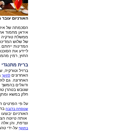
האורניום עובר מי
הסכמתה של אירא
איראן מחמוד אחמ
ממשלת טורקיה ר
של שלוש המדינות
המדינות ייחתם ב
ליידע את הסוכנו
החוץ, רמין מהמ
ברית מתנגדי 
ברזיל וטורקיה, 
האחרונים
ב
לתיווך
האחרונה. גם לו
ודוגלים בהמשך 
שגובש בטהרן טרם
חלק במשא ומתן ל
על-פי הפרטים ה
בחו
שנוסחה בז'נבה
האורניום יבוצעו
וצרפת, והן אלה 
על-ידי טהר
בתוקף