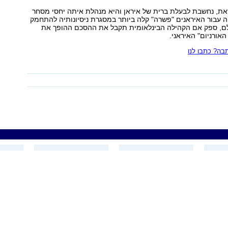
זאת, נחשבת לבעלת ברית של איראן והיא מנהלת איתה יחסי מסחר
וה עבור האיראנים "פשרה" קלה ביותר במסגרת ניסיונותיה להתחמק
לם, ספק אם הקהילה הבינלאומית תקבל את ההסכם ההופך את
אורניום" האיראני.
ה? כתבו לנו