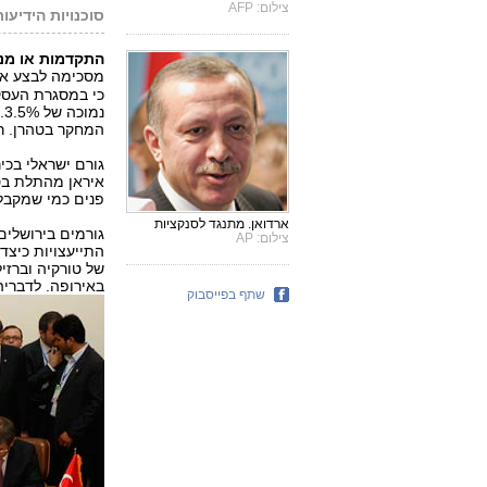
צילום: AFP
סוכנויות הידיעו
התקדמות או מני
מסכימה לבצע א
נ
המחקר בטהרן. רשת CNN-טורק דיווחה כי ההסכם ייוש
איראן מהתלת בטו
פנים כמי שמקבל
ארדואן. מתנגד לסנקציות
גורמים בירושלים
צילום: AP
התייעצויות כיצד 
של טורקיה וברזי
באירופה. לדבריה
שתף בפייסבוק