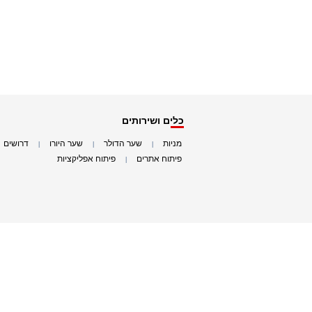
כלים ושירותים
מניות
שער הדולר
שער היורו
דרושים
|
|
|
|
פיתוח אתרים
פיתוח אפליקציות
|
|