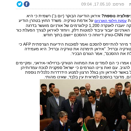
ת
פורסם: 17.05.10, 09:04
פולציה נוספת?
איראן הודיעה הבוקר (יום ב') רשמית כי היא
ת
על אדמת טורקיה. משרד החוץ בטהרן הודיע
עסקת חילופי האורניום
כי במסגרת העסקה יועברו לאנקרה 1,200 קילוגרמים של אורניום מועשר בדרגה
מוכה של 3.5%. האורניום יעבור עיבוד למוטות דלק, ויוחזר לאיראן לצורך הפעלת כור
ם בתוך חודש.
גורם ישראלי בכיר מיהר להתייחס להסכם ואמר לסוכנות הידיעות הצרפתית AFP כי
רקיה וברזיל. "איראן תימרנה את טורקיה וברזיל. היא מעמידה
ת את ההסכם", אמר הגורם הבכיר.
 אמרו כי הם לומדים את המתווה הטורקי-ברזילאי-איראני, ומקיימים
להגיב. עם זאת ציינו הגורמים כי ישראל ספקנית לנוכח עמדותיהן
ל באשר לאיראן והן בגלל הרצון למנוע הידרדרות כלכלית נוספת
ם, מדובר בהסכם למראית עין בלבד, שאינו מהותי.