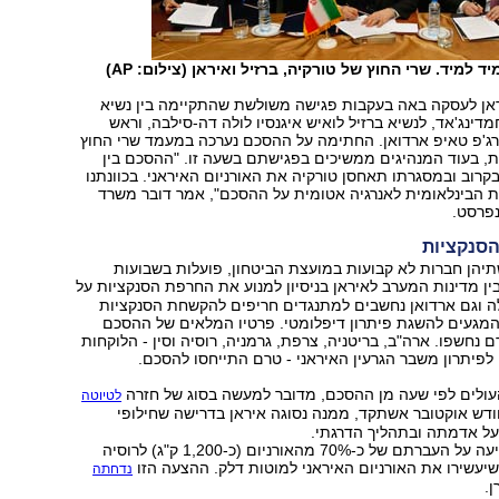
ד למיד. שרי החוץ של טורקיה, ברזיל ואיראן (צילום: AP)
ן לעסקה באה בעקבות פגישה משולשת שהתקיימה בין נשיא
דינג'אד, לנשיא ברזיל לואיש איגנסיו לולה דה-סילבה, וראש
ג'פ טאיפ ארדואן. החתימה על ההסכם נערכה במעמד שרי החוץ
, בעוד המנהיגים ממשיכים בפגישתם בשעה זו. "ההסכם בין
קרוב ובמסגרתו תאחסן טורקיה את האורניום האיראני. בכוונתנו
ת הבינלאומית לאנרגיה אטומית על ההסכם", אמר דובר משרד
נפרסט.
הסנקציות
שתיהן חברות לא קבועות במועצת הביטחון, פועלות בשבועות
ין מדינות המערב לאיראן בניסיון למנוע את החרפת הסנקציות על
לה וגם ארדואן נחשבים למתנגדים חריפים להקשחת הסנקציות
המגעים להשגת פיתרון דיפלומטי. פרטיו המלאים של ההסכם
 נחשפו. ארה"ב, בריטניה, צרפת, גרמניה, רוסיה וסין - הלוקחות
פיתרון משבר הגרעין האיראני - טרם התייחסו להסכם.
עולים לפי שעה מן ההסכם, מדובר למעשה בסוג של חזרה
לטיוטה
דש אוקטובר אשתקד, ממנה נסוגה איראן בדרישה שחילופי
 על אדמתה ובתהליך הדרגתי.
אותה טיוטה הציעה על העברתם של כ-70% מהאורניום (כ-1,200 ק"ג) לרוסיה
שיעשירו את האורניום האיראני למוטות דלק. ההצעה הזו
נדחתה
ן.