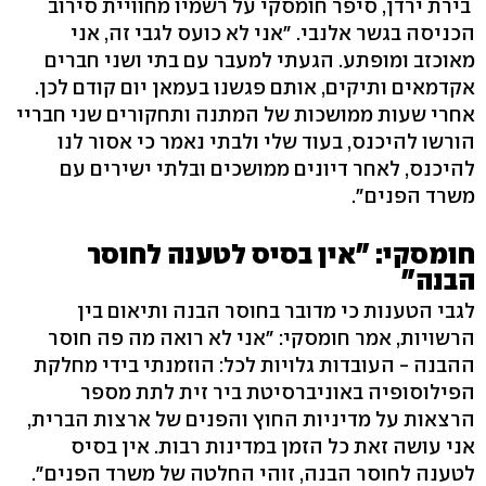
בירת ירדן, סיפר חומסקי על רשמיו מחוויית סירוב
הכניסה בגשר אלנבי. "אני לא כועס לגבי זה, אני
מאוכזב ומופתע. הגעתי למעבר עם בתי ושני חברים
אקדמאים ותיקים, אותם פגשנו בעמאן יום קודם לכן.
אחרי שעות ממושכות של המתנה ותחקורים שני חבריי
הורשו להיכנס, בעוד שלי ולבתי נאמר כי אסור לנו
להיכנס, לאחר דיונים ממושכים ובלתי ישירים עם
משרד הפנים".
חומסקי: "אין בסיס לטענה לחוסר
הבנה"
לגבי הטענות כי מדובר בחוסר הבנה ותיאום בין
הרשויות, אמר חומסקי: "אני לא רואה מה פה חוסר
ההבנה - העובדות גלויות לכל: הוזמנתי בידי מחלקת
הפילוסופיה באוניברסיטת ביר זית לתת מספר
הרצאות על מדיניות החוץ והפנים של ארצות הברית,
אני עושה זאת כל הזמן במדינות רבות. אין בסיס
לטענה לחוסר הבנה, זוהי החלטה של משרד הפנים".