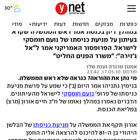
נתניהו: קראתי בעיתון;
חומסקי: החלטה מלמעלה
במהלך דיון בכנסת אמר ראש הממשלה שקרא
בעיתון על מניעת כניסתו של נועם חומסקי
לישראל. הפרופסור האמריקני אמר ל"אל
ג'זירה": "משרד הפנים החליט"
אמנון מרנדה וענת שלו
פורסם: 17.05.10, 23:42
מי נתן את ההוראה? כנראה שלא ראש הממשלה.
בנימין נתניהו אמר היום (ב') כי שמע על פרשת מניעת
כניסתו של פרופ'
נועם חומסקי
לישראל מהעיתונים.
הדברים נאמרו במהלך נאומו של ח"כ חיים אורון (מרצ)
במליאת הכנסת.
אורון תקף את הממשלה על
מניעת כניסתו
של הבלשן
היהודי בן ה-81 להיכנס להרצאה אליה הוזמן