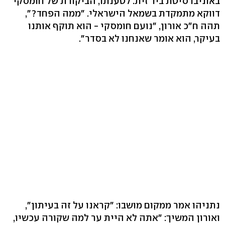
באוניברסיטת ביר זית. לטענתו, הביקורת של חומסקי
דווקא מתמקדת בשמאל הישראלי. "ממה הפחד?",
תהה ח"כ אורון, "נועם חומסקי - הוא תוקף אותנו
בעיקר, הוא אומר שאנחנו לא בסדר".
נתניהו אמר ממקום מושבו: "קראנו על זה בעיתון",
ואורון המשיך: "אתה לא היית ער למה שקורה עכשיו,