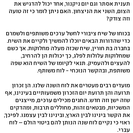
תענית אסתר וגם יום ניקנור, אחד יכול להדגיש את
הצום, השני את הניצחון. האם ניתן לומר כי זה טועה
וזה צודק?
בכוחו של שיח ציבורי לחשל ערכים משותפים ולשמרם
כדי שהדורות הבאים יוכלו להמשיך ולקיים את השיח.
בחברה בת חורין, שיח שכזה מעלה מחלוקות. אך כשם
שמחלוקות עלולות לפלג, כך יכולות הן להרחיב,
להעצים ולהעמיק. תנאי לקיומו של השיח הוא שפה
משותפת, ובהקשר הנוכחי - לוח משותף.
מועדים רבים מעטרים את לוח השנה שלנו. הן זכרון
תרועה והן תרועת יום הזכרון משמעותיים בעינינו, אף
שזה ישן וזה חדש. החגים מכילים ערכים, מייצגים
המשכיות, מבטאים זהות, מחוללים תרבות, ומהדקים
את הקשר בינינו לבין הארץ, ובינינו לבין עצמנו. לפיכך,
ראוי כי נקיים לוח שנה הנותן להם ביטוי הולם – לוח
עברי.