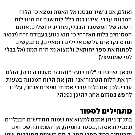
ואולם, אם נישיר מבטנו אל האמת נמצא כי הלוח
המכונה עברי, איננו כזה כלל. לוח שנה זה הינו לוח
השנה של המשעבד הבבלי, מחריב ירושלים. אותם
המטיחים בלוח האזרחי כי הוא נגוע בעבודה זרה (ינואר
ומרס נקראים על שם אלילים רומאיים), מתבקשים
לפתוח את ספר יחזקאל, ולמצוא מי היה תמוז (אל בבלי,
למי שמתעצל).
מכאן, שהכינוי "לוח לועזי" (הנגזר מעבודה זרה), הולם
הן את הלוח הגרגוריאני, והן את הלוח המכונה בטעות
עברי. לכן, אם בלוח עברי אמיתי חפצים אנחנו, עלינו
לחפש במקום אחר. להיכן נפנה?
מתחילים לספור
בתנ"ך ניתן אמנם למצוא את שמות החודשים הבבליים
(במגילת אסתר, בספר נחמיה), אך השמות השכיחים
והרווחים ברוב ספרי התנ"ך, הם השמות הסודרים. שמו