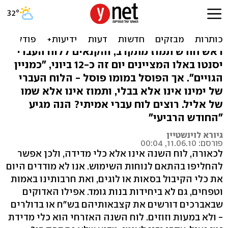
רוצים לוח עברי? תשכחו
מתמוז
ראש חודש תמוז מתקרב, והקנאים ללוח העברי
יסנטו באלו המציינים יום זה כ-12 ביוני, "כמניין
הגויים". אך הפוסל במומו פוסל - הלוח העברי
של ימינו אינו אלא בבלי, ותמוז אינו אלא שמו
של אליל. רוצים לוח עברי אמיתי? הנה מגיע
"החודש הרביעי"
גיורא לוינשטיין
פורסם: 11.06.10, 00:04
לכאורה, לוח השנה אינו אלא כלי מדידה, ולכן אפשר
להחליפו בהתאם לנוחות השימוש. אנו לא מודדים היום
את כלי הקיבול בסאות או לוגים, ואת חרבותינו באמות
וטפחים, גם לא ביחידות בנות גומד. אפילו האדוקים
שבאברכים דורשים את קצבאותיהם בש"ח או בדולרים
- ולא במעות וזוזים. לוח השנה האזרחי הוא כלי מדידת