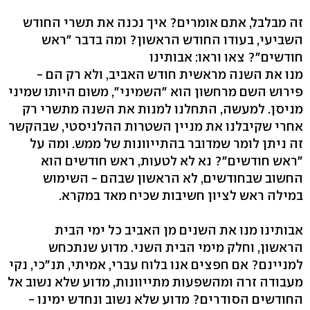
זה מבלבל, אתם אומרים? איך נכנה את תשרי החודש
השביעי, בעודו החודש הראשון? ומה בדבר "ראש
חודשים"? צאו וראו: אבותינו
מנו את השנה מראשית חודש האביב, ולא רק הם -
פירוש השם מרחשון הוא "השמיני", משום היותו שמיני
מניסן. למעשה, התחלנו למנות את השנה מתשרי רק
אחרי שקיבלנו את מניין השטרות ההלניסטי, שבהקשר
זה ניתן לומר שמדובר בהתייוונות של ממש. ומה על
"ראש חודשים"? נא לא לטעות, ראש חודשים הוא
החשוב שבחודשים, לא הראשון שבהם - השימוש
במילה ראש לציון חשיבות שכיח מאד במקרא.
אבותינו מנו את השנים מן האביב כל ימי הבית
הראשון, וחלק מימי הבית השני. מדוע שנתכחש
למניינם? אם חפצים אנו בלוח עברי, אמיתי, תנ"כי, נקי
מעבודה זרה ומהשפעות מתייוונות, מדוע שלא נשוב אל
החודשים הסודרים? מדוע שלא נשוב ונחדש ימינו -