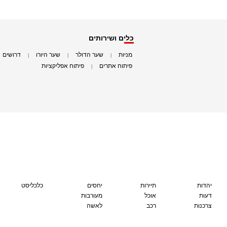
כלים ושירותים
מניות
שער הדולר
שער היורו
דרושים
|
|
|
|
פיתוח אתרים
פיתוח אפליקציות
|
|
יהדות
תיירות
יחסים
כלכליסט
דעות
אוכל
מעורבות
צרכנות
רכב
לאשה