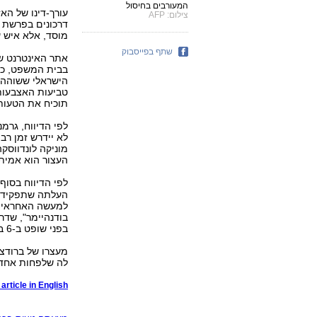
המעורבים בחיסול
עורך-דינו של האז
צילום: AFP
דרכונים בפרשת ח
מוסד, אלא איש ע
שתף בפייסבוק
אתר האינטרנט של
בבית המשפט, כי 
הישראלי ששוהה 
טביעות האצבעות
תוכיח את הטעות
לפי הדיווח, גרמ
לא יידרש זמן רב
מוניקה לונדווסקה
העצור הוא אמיתי,
לפי הדיווח בסוף
העלתה שתפקידו ש
למעשה האחראי ה
בודנהיימר", שדר
בפני שופט ב-6 ביוני ומעצרו הוארך לתקופה של עד 40 יום.
מעצרו של ברודצ
לה שלפחות אחד מ
article in English