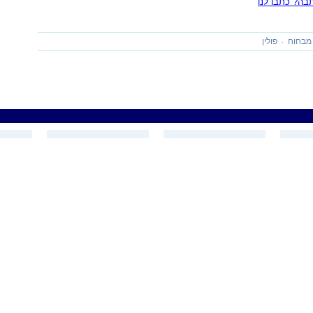
ה? כתבו לנו
 מבחוח
פולין