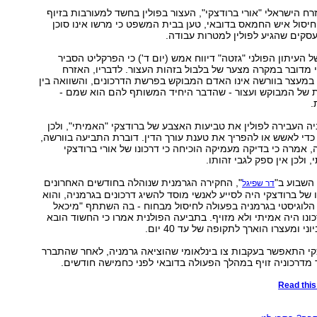
רח הישראלי "אורי ברודצקי", העצור בפולין בחשד למעורבות בזיוף
יסול איש החמאס בדובאי, טען בבית המשפט כי מרשו אינו סוכן
סקים שהגיע לפולין למטרות עבודה.
 העיתון הפולני "גזטה" דיווח אמש (יום ד') כי הפרקליט הסביר
מדובר במקרה מצער של בלבול בזהות העצור. לדבריו, האזרח
במעצר בוורשה אינו האדם המבוקש בפרשת הדרכונים, והשוואה בין
 של המבוקש ועצור - שהדבר היחיד המשותף להם הוא שמם -
.
ניה העבירה לפולין את טביעות האצבע של ברודצקי "האמיתי", ולכן
 כדי לאשש או להפריך את טענת עורך הדין. דוברת התביעה בוורשה,
, אמרה כי בדיקה מעמיקה הוכיחה כי דרכונו של אורי ברודצקי
 ולכן אין ספק לגבי זהותו.
 השבוע ב"
", החקירה הגרמנית שנוהלה בחודשים האחרונים
דר שפיגל
ל ברודצקי היה לסייע לאנשי מוסד להשיג דרכונים בגרמניה, והוא
לוגיסטי בגרמניה בפעולה לחיסול מבחוח - בה השתתף "מיכאל
כונו היה אמיתי ולא מזויף. בתביעה הפולנית אמרו כי החשוד הובא
קי התאפשר בעקבות צו בינלאומי שהוציאה גרמניה, לאחר שהתברר
דרכוניה זויף במהלך הפעולה בדובאי לפני כחמישה חודשים.
Read this 