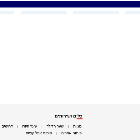
כלים ושירותים
מניות
שער הדולר
שער היורו
דרושים
|
|
|
|
פיתוח אתרים
פיתוח אפליקציות
|
|