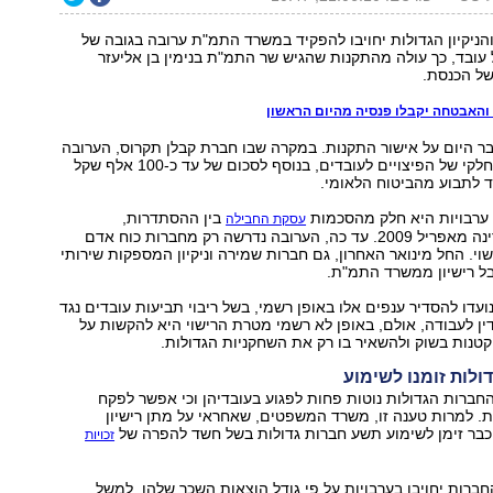
ניקיון הגדולות יחויבו להפקיד במשרד התמ"ת ערובה בגובה של
עובד, כך עולה מהתקנות שהגיש שר התמ"ת בנימין בן אליעזר
של הכנסת.
והאבטחה יקבלו פנסיה מהיום הראשון
ר היום על אישור התקנות. במקרה שבו חברת קבלן תקרוס, הערובה
תשמש לתשלום חלקי של הפיצויים לעובדים, בנוסף לסכום של עד כ-100 אלף שקל
ד לתבוע מהביטוח הלאומי.
ערבויות היא חלק מהסכמות
בין ההסתדרות,
עסקת החבילה
המעסיקים והמדינה מאפריל 2009. עד כה, הערובה נדרשה רק מחברות כוח אדם
וי. החל מינואר האחרון, גם חברות שמירה וניקיון המספקות שירותי
ל רישיון ממשרד התמ"ת.
ועדו להסדיר ענפים אלו באופן רשמי, בשל ריבוי תביעות עובדים נגד
ן לעבודה, אולם, באופן לא רשמי מטרת הרישוי היא להקשות על
קטנות בשוק ולהשאיר בו רק את השחקניות הגדולות.
ולות זומנו לשימוע
חברות הגדולות נוטות פחות לפגוע בעובדיהן וכי אפשר לפקח
ות. למרות טענה זו, משרד המשפטים, שאחראי על מתן רישיון
כבר זימן לשימוע תשע חברות גדולות בשל חשד להפרה של
זכויות
חברות יחויבו בערבויות על פי גודל הוצאות השכר שלהן. למשל,