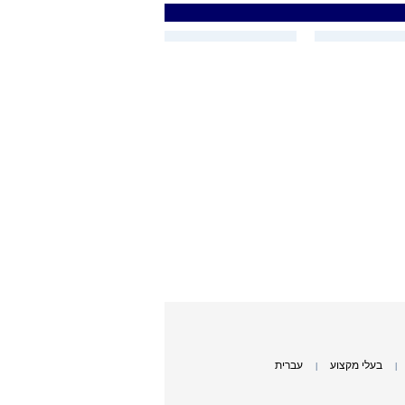
בעלי מקצוע
עברית
|
|