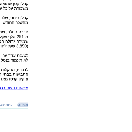
משכורת על כל עובד או 30 אלף שקל, 
מהשכר החודשי או 150 אלף שקל, הגבוה מב
(3,850 שקל לחודש), תידרש להפקיד כ-9.6 מיליון שקל.
לטענת עו"ד ערן 
לא תעמוד בנטל ה
לדבריו, ההקלות
התביעות בבתי הד
וניקיון קרסו מאז 2004. שתיים מהן העסיקו יותר מ-1,000 עובדים.
מצאתם טעות בכתב
תגיות:
זכויות עוב