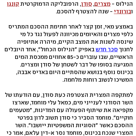
הנילוס -
מצרים
,
סודן
, הרפובליקה הדמוקרטית
קונגו
ו
בורונדי
- שנה להצטרף להסכם.
באמצע מאי, זמן קצר לאחר חתימת ההסכם המתריס
כלפי מצרים והאיומים מכיוונה לפעול נגד כל מי
שינסה לשנות את המצב הקיים, מיהרה אתיופיה
לחנוך
סכר חדש
באפיק "הנילוס הכחול", אחד היובלים
הראשיים, שבו עוברים כ-85 אחוזים ממכסת המים
המגיעה בסופו של דבר לשטחן של סודן ומצרים.
בכינוס נוסף בנושא שהסתיים היום באדיס אבבה,
המשיכו לנשוב רוחות מלחמה.
למתקפה המצרית הצטרפה כעת סודן, עם הודעתו של
השר הסודני לענייני מים, כמאל עלי מוחמד, שארצו
מקפיאה את שיתוף הפעולה עם המדינות, "מטעמים
חוקיים". מוחמד הסביר כי סודן תשוב לדון בפרטי
ההסכם כאשר "הסוגיות המשפטיות ייושבו". השר
המצרי שנכח בכינוס, מוחמד נסר א-דין עלאם, אמר כי