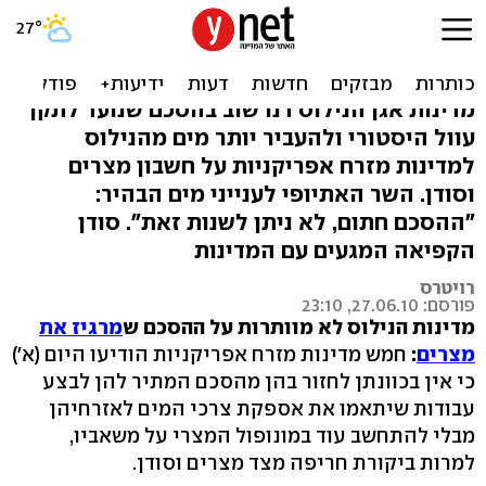
משבר המים במדינות הנילוס:
לא מוותרות למצרים
מדינות אגן הנילוס דנו שוב בהסכם שנועד לתקן
עוול היסטורי ולהעביר יותר מים מהנילוס
למדינות מזרח אפריקניות על חשבון מצרים
וסודן. השר האתיופי לענייני מים הבהיר:
"ההסכם חתום, לא ניתן לשנות זאת". סודן
הקפיאה המגעים עם המדינות
רויטרס
פורסם: 27.06.10, 23:10
מדינות הנילוס לא מוותרות על ההסכם ש
מרגיז את
מצרים
:
חמש מדינות מזרח אפריקניות הודיעו היום (א')
כי אין בכוונתן לחזור בהן מהסכם המתיר להן לבצע
עבודות שיתאמו את אספקת צרכי המים לאזרחיהן
מבלי להתחשב עוד במונופול המצרי על משאביו,
למרות ביקורת חריפה מצד מצרים וסודן.