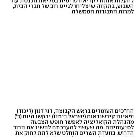
להעלות אותה לקריאה טרומית במליאת הכנסת עוד
השבוע, בתקווה שיצליחו לגייס רוב של חברי הבית,
למרות התנגדות הממשלה.
הח"כים העומדים בראש הקבוצה, דני דנון (ליכוד)
ופאינה קירשנבאום (ישראל ביתנו) יבקשו היום (ב')
מהנהלת הקואליציה לאפשר חופש הצבעה
לסיעותיהם, מה שעשוי להערכתם להשיג את הרוב
הדרוש. בוועדת השרים הוחלט שלא לתת לחוק את