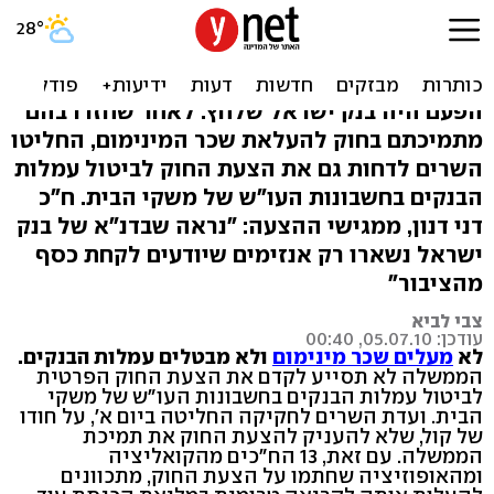
הממשלה מתנגדת גם לביטול
עמלות הבנקים
הפעם היה בנק ישראל שלחץ. לאחר שחזרו בהם
מתמיכתם בחוק להעלאת שכר המינימום, החליטו
השרים לדחות גם את הצעת החוק לביטול עמלות
הבנקים בחשבונות העו"ש של משקי הבית. ח"כ
דני דנון, ממגישי ההצעה: "נראה שבדנ"א של בנק
ישראל נשארו רק אנזימים שיודעים לקחת כסף
מהציבור"
צבי לביא
עודכן: 05.07.10, 00:40
לא
מעלים שכר מינימום
ולא מבטלים עמלות הבנקים.
הממשלה לא תסייע לקדם את הצעת החוק הפרטית
לביטול עמלות הבנקים בחשבונות העו"ש של משקי
הבית. ועדת השרים לחקיקה החליטה ביום א', על חודו
של קול, שלא להעניק להצעת החוק את תמיכת
הממשלה. עם זאת, 13 הח"כים מהקואליציה
ומהאופוזיציה שחתמו על הצעת החוק, מתכוונים