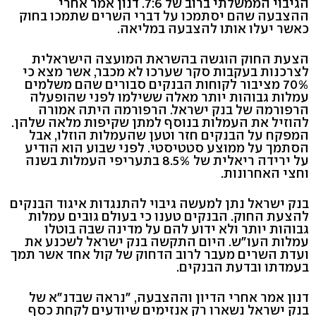
הגיבוי הממשלתי ברוב של 7:6. דנון אמר אחרי
ההצבעה שהם יסתמכו על דברי השרים שתמכו בחוק
כאשר יעלו אותו להצבעה במליאה.
הצעת החוק הוגשה בהשראת המועצה הישראלית
לצרכנות בעקבות סקר שערכו לא מכבר, אשר מצא כי
70% מציבור לקוחות הבנקים סבורים שהם משלמים
עמלות גבוהות יותר מאלה ששילמו לפני שהופעלה
הרפורמה של בנק ישראל. הרפורמה היתה אמורה
להוזיל את העמלות בנוסף למתן שקיפות מלאה שלהן.
המפקח על הבנקים חזר וטען שהעמלות הוזלו, אבל
הסתמך על ממוצע סטטיסטי. לפני שבוע הוא הודיע
על ירידה ריאלית של 8.5% בתעריפי העמלות בשנה
וחצי האחרונות.
בנק ישראל נתן למעשה גיבוי להתנגדות איגוד הבנקים
להצעת החוק. הבנקים טענו כי בעולם גובים עמלות
גבוהות יותר ולא ידוע להם על מדינה שבה בוטלו
עמלות העו"ש. היום התקשה בנק ישראל לשכנע את
ועדת השרים מעבר לרוב הדחוק של קול אחד אשר תמך
בעמדתו ובדעת הבנקים.
דנון אמר אחרי הדיון וההצבעה, "נראה שבדנ"א של
בנק ישראל נשארו רק אנזימים שיודעים לקחת כסף