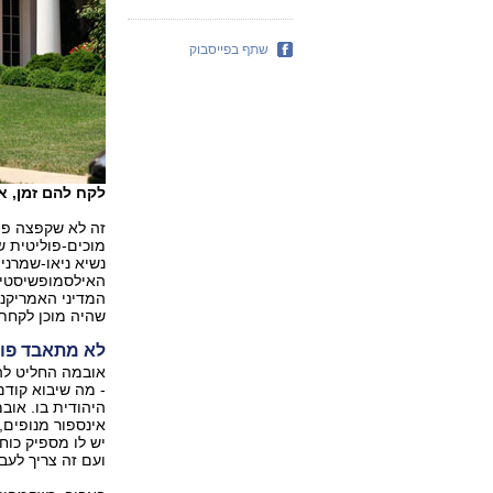
שתף בפייסבוק
לקח להם זמן, א
זה לא שקפצה פת
מוכים-פוליטית ש
נשיא ניאו-שמרני
האילסמופשיסטים.
המדיני האמריקני
שהיה מוכן לקחת י
לא מתאבד פול
אובמה החליט להכ
- מה שיבוא קודם
היהודית בו. אוב
אינספור מנופים,
יש לו מספיק כוח
ועם זה צריך לעבו