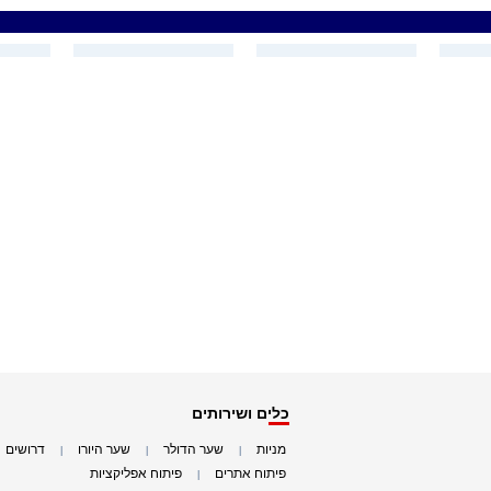
כלים ושירותים
מניות
שער הדולר
שער היורו
דרושים
|
|
|
|
פיתוח אתרים
פיתוח אפליקציות
|
|