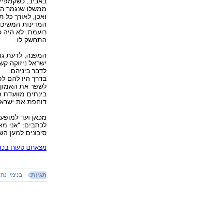
באביב, כשקמפיין
ממשלו שנגמר הל
ואכן, לאורך כל 
המדינות המשיכו 
רועמת. לא היה כ
התחשק לו.
המפנה, לדעת גו
ישראל ניזוקה קש
לדבר ביניהם.
בדרך היו להם לפ
לשפר את האמון 
בינתים מוועדת ח
דוחפת את ישראל
מכאן ועד למופע 
לכתבים: "אני מא
סיכונים למען השלום
מצאתם טעות בכתב
תגיות:
בנימין נתנ