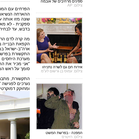
ספינים מרהיבים של אובמה
צילום: AP
הפרחים עם המכת
ההארחה הנשיאותי
שונה מזו אותה ע
ספקנית - לא מאמ
בדבש, עד לבחירות
מה קרה לדם הרע,
הקפאת הבנייה ב
ארה"ב-ישראל במש
התקשורת בפרשת 
מערכת היחסים העכ
"אני מכיר את ה
אירוח חם גם לשרה נתניהו
סומך על ראש הממ
צילום: עמוס בן גרשום לע"מ
התקשורת, מתברר
נערכים לפגישה 
ומחוקק דמוקרטי 
המפנה - בפרשת המשט
צילום: רויטרס