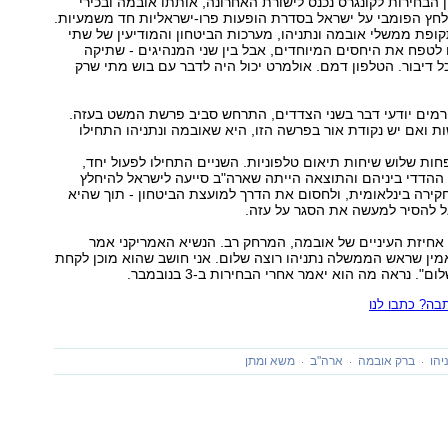
 הבחירות לקונגרס נכנס לישורת האחרונה, אותתו אובמה ובכירי
חץ הפומבי על ישראל בסדרת הופעות פרו-ישראליות חד משמעיות.
תקופת ממשלי אובמה ונתניהו, מערכות הביטחון והמודיעין של שתי
לטפח את היחסים המיוחדים, אבל בין שני המנהיגים - שתיקה
ל דיבור. הטלפון דמם. אולמרט יכול היה לדבר עם בוש מתי שרק
רמים יודעי דבר בשני הצדדים, התרחש סביב פרשת המשט בעזה.
ות ואם יש נקודת אור בפרשה הזו, היא שאובמה ונתניהו התחילו
חות שלוש שיחות תיאום טלפוניות. השניים התחילו לפעול יחד,
ההדדי ביניהם והתוצאה הייתה שארה"ב סייעה לישראל להיחלץ
קירה בינלאומית, ולחסום את הדרך למועצת הביטחון - תוך שהיא
 להסיר למעשה את הסגר על עזה.
אחיזת העיניים של אובמה, המרחק רב. הנשיא האמריקני אמר
מין שראש הממשלה נתניהו רוצה שלום. אני חושב שהוא מוכן לקחת
". נראה מה הוא יאמר אחרי הבחירות ב-3 בנובמבר.
ה? כתבו לנו
יהו
ברק אובמה
ארה"ב
משא ומתן