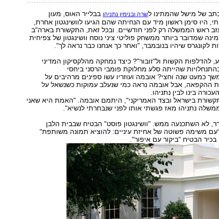
ב של מישל שהמתינו ל
בבלייר האוס, מעון
שרה ובנימין נתניהו
, היו סימן ראשון מיד עם הנחיתה שהם הגיעו לוושינגטון אחרת,
זב ראש הממשלה רק לפני חודשיים. ובכל זאת, התקשורת בארה"ב
ינה שמדובר ביותר ממשחק פוליטי ציני נוסח וושינגטון של צפיחית
 לקונגרס שיהיו בנובמבר, "ואחר כך אנחנו כבר נראה לך".
 להדלפות הקשות ול"זובור"? כיצד נמחקה מהלקסיקון המדיני
התנחלויות שהייתה סלע מחלוקת פומבי הרסני ביחסי
ך כמעט שנה וחצי? אובמה ועוזריו עשו ספינים מרהיבים על
ההקפאה, אבל אובמה נראה כמי שנעלב עמוקות כשנשאל על
ורה בינו לבין נתניהו.
תקשורת בישראל ובצד האמריקני", היתמם אובמה. "האמת היא שאני
שלה נתניהו מאז פגשתי אותו לפני שנבחרתי לנשיא".
, לא השתכנעה ממש. "וושינגטון פוסט" הבטיח שבבית הלבן
"עם משימה פשוטה של אחיזת עיניים: להוציא תמונה משותפת"
בכיר הבטיח "ביקור עם איפור".