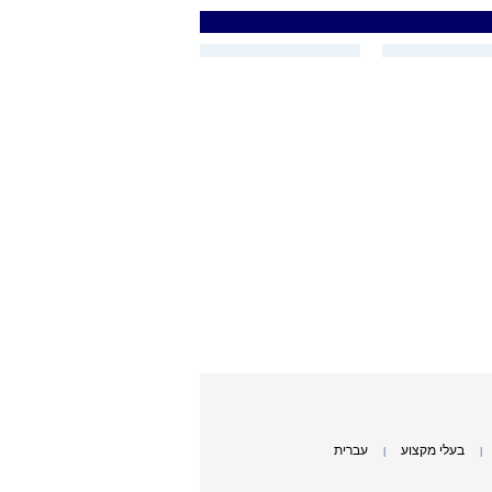
בעלי מקצוע
עברית
|
|