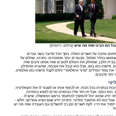
בל הם הבינו שזה מה שיש
(צילום: רויטרס)
אום אהבה על השניים האלה. בסך הכל מדובר בשני גברים
נפגשו בחדר סגלגל, מבוגרים יותר ומפוכחים. נתניהו, שחלם על
 בבית הלבן, שמחלק את העולם לטובים שזה אנחנו ורעים שזה
 מישהו כמו בוש. אבל הוא קיבל את אובמה, שהוציא מהמילון
 את צמד המילים "טרור איסלאמי" וחלם לקבל מישהו כמו אולמרט,
ותר סיכונים.
יטי
ות בנתניהו בכל הכוח, או לכופף אותו או לשבור לו את הקואליציה
. הוא כופף, אבל זה חזר אליו כבומרנג ואיים לפגוע בתמיכה
מה יודע שהוא יכול להמשיך להתעמר בראש הממשלה, שיש לו
 אבל הוא לא מתאבד פוליטי. נתניהו יודע שגם נשיא אמריקני חלש -
 למרר את חייו. לקח לשניים זמן רב להשלים עם העובדה שזה מה יש
ד.