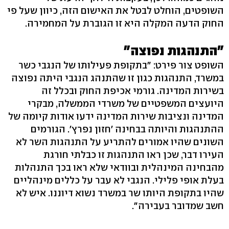
השופטים, הוחלט לבטל את האישום הזה, כיוון שעל פי
החוק הדעה המקלה היא זו הגוברת על המחמירה.
"התנהגות נפוצה"
השופט צור פירט: "בתקופת פעילותו של הנגבי כשר
במשרד, התנהגות כגון זו שהתנהג הנגבי היתה נפוצה
בשירות המדינה. גורמי אכיפת החוק ובכלל זה
היועצים המשפטיים של משרדי הממשלה, מבקרי
המדינה ונציבות שירות המדינה ידעו אודות קיומה של
ההתנהגות והיותה בבחינה 'חזון נפרץ'. הגורמים
השונים שהיו אמורים להתריע על התנהגות השר לא
העירו דבר, שכן ראו התנהגות זו כבלתי חורגת
מהבחינה המינהלית ובוודאי שלא ראו בכך התנהלות
בעלת אופי פלילי. הנגבי לא עבר על כללים מינהליים
שהיו בתקופת היותו שר במשרד נשוא דיוננו. איש לא
חשב שמדובר בעבירה".