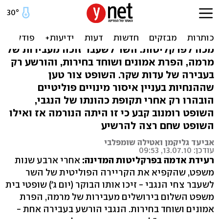
צחי הנגבי זוכה בפרשת
המינויים הפוליטיים
מכה לפרקליטות: השר לשעבר זוכה מעבירות של
מרמה, הפרת אמונים ושוחד בחירות, והורשע רק
בעבירה של עדות שקר. השופט צור טען
שההנחיות בעניין איסור מינויים פוליטיים
הובהרו רק אחרי תקופת כהונתו של הנגבי,
השופט רומנוב קבע כי זו היתה הנורמה אז ואילו
השופט שחם רצה להרשיע
אביעד גליקמן ואטילה שומפלבי
עודכן: 13.07.10, 09:53
רעידת אדמה בפרקליטות המדינה:
אחרי ארבע שנות
משפט, שהקפיא את הקריירה הפוליטית של השר
לשעבר צחי הנגבי - זיכו אותו הבוקר (יום ג') שופטי בית
משפט השלום בירושלים מעבירות של מרמה, הפרת
אמונים ושוחד בחירות. הנגבי הורשע בעבירה אחת -