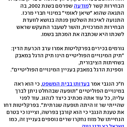
הבחירות קשר ל
מודעה
שפרסם בשנת 2002, בה
התגאה שהוא "שיאן לאומי" במינוי חברי מרכז.
התנועה לאיכות השלטון פנתה בנושא לוועדת
הבחירות המרכזית, והשר לשעבר התעקש שראש
לשכתו היא שכתבה את המכתב בשמו.
גורמים בכירים בפרקליטות אמרו ערב הכרעת הדין:
"תיק המינויים הפוליטיים הינו תיק הדגל במאבק
בשחיתות הציבורית,
וספינת הדגל במאבק בעניין המינויים הפוליטיים".
ח"כ הנגבי אמר
בעדותו בבית המשפט
, כי הוא ראה
במינויים הפוליטיים "תופעה שבהחלט ניתן לברך
עליה, כל עוד אתה מכתיב כיצד לנהוג. עוד לפני
שהייתי שר זו היתה תופעה שגרתית". בפרקליטות דחו
את טענת הנגבי כי הוא קורבן בפרשה, וציינו כי בטרם
הנחייתו של מזוז נחקרו שרים נוספים בעניין זה, כמו
ישראל כץ
ודני נווה
.