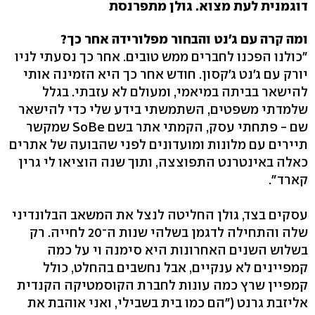
דוגמנית לעת מצוא. גולן מתפרנסת
ומה קרה עם ג'נט והבחור מפלורידה אחר כך?
"כולנו הפכנו לחברים ממש טובים. אחר כך נסעתי לניו
יורק עם ג'נט ג'קסון. חודש אחר כך היא הזמינה אותי
להישאר בביתה במיאמי, ומעולם לא עזבתי. בגלל
שלמדתי משפטים, השתמשתי בידע שלי כדי להישאר
שם - פתחתי עסק, הקמתי אתר בשם SoBe שמקשר
תיירים עם מלונות ומועדונים לפני שהבועה של אתרים
כאלה באינטרנט התפוצצה, ותוך שנה הוציאו לי גרין
קארד".
עסקים בצד, גולן החליטה לנצל את המשאב הבלונדיני
שלה והתחילה לדגמן בשלהי שנות ה־20 לחייה. רק
בשלוש השנים האחרונות היא סימנה וי על כמה
קמפיינים לא ענקיים, אבל נחשבים בהחלט, כולל
קמפיין שרץ כמה עונות לחברת הקוסמטיקה הקנדית
אליזבת גרנט ("הם כמו בית בשבילי, ואני אוהבת את