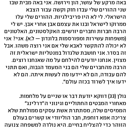
באה מרקע של עושר, הון וירושה. אני באה מבית שבו
שני ההורים שלי עבדו חזק וקשה עבור הצבא
הישראלי. לי לא היו פריבילגיות. ההורים שלי עלו
ממרוקו לישראל ובנו את עצמם אבן אחרי אבן. יש לי
הרבה חברות וחברים יורשים: האקלסטונים, האלטונים
(משפחות עשירות ומפורסמות בלונדון — ל.א). אני? אני
לא יכולה להתקשר לאבא שלי אם אני רוצה משהו. אבל
זה בסדר. אני חושבת שלגדול במנטליות ישראלית זה
מצוין. אנחנו יודעים להילחם על מה שאנחנו רוצים.
הרבה מהחברים שלי הם בני המעמד הגבוה, ואם תתני
להם עבודה, הם לא יידעו מה לעשות איתה. הם לא
ידעו איך לשרוד בכזה עולם".
גולן (33) דווקא יודעת דבר או שניים על מלחמות.
מאחורי המבטים החתוליים וגינוני ה"דרלינג"
הממיסים שלה, מסתתרת אשת עסקים ממולחת שלא
צריכה אמא דוחפת, חבר הוליוודי או קשרים בעולם
הזוהר כדי להצליח בחיים. היא נולדה למשפחה צנועה