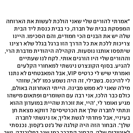
"אמרתי להורים שלי שאני הולכת לעשות את הארוחה
המפסקת בבית של חברה, כי בבית כנסת ליד הבית
שלה יש את הבנים הכי חמודים, והם הסכימו. היינו
צריכות ללכת את כל הדרך הזו ברגל בגלל שלא רצינו
שיתפסו אותנו נוסעות. הקהילה היהודית מדברת הרי,
וההורים שלי היו הורגים אותי. לקח לנו שעתיים
להגיע. בסוף הקונצרט ניגשתי למאחורי הקלעים
ואמרתי שיש לי כרטיס VIP, אבל המאבטחים לא נתנו
לי להיכנס. בשבילי, זה היה נשמע כמו 'לא', שזוהי
מילה שאני לא ממש מבינה. הייתי האחרונה באולם,
כולם כבר הלכו, אני רבה עם השומרים ופתאום מישהו
מגיע ואומר לי, 'היי, את זוכרת שהיית במועדון ההוא
ונתתי לחברה שלך את הכרטיסים? דווקא מצאת חן
בעיניי, אבל פחדתי לגשת אליך, אז ניגשתי לחברה
שלך'. הבחור הזה היה קולגה של ג'נט ג'קסון. נכנסתי
לאוטובוס שלה. הבחור התברר כמי שגר בפלורידה. ישר