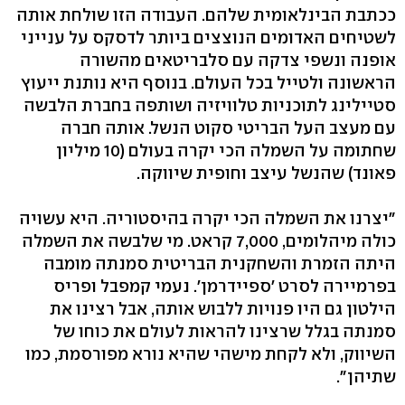
ככתבת הבינלאומית שלהם. העבודה הזו שולחת אותה
לשטיחים האדומים הנוצצים ביותר לדסקס על ענייני
אופנה ונשפי צדקה עם סלבריטאים מהשורה
הראשונה ולטייל בכל העולם. בנוסף היא נותנת ייעוץ
סטיילינג לתוכניות טלוויזיה ושותפה בחברת הלבשה
עם מעצב העל הבריטי סקוט הנשל. אותה חברה
שחתומה על השמלה הכי יקרה בעולם (10 מיליון
פאונד) שהנשל עיצב וחופית שיווקה.
"יצרנו את השמלה הכי יקרה בהיסטוריה. היא עשויה
כולה מיהלומים, 7,000 קראט. מי שלבשה את השמלה
היתה הזמרת והשחקנית הבריטית סמנתה מומבה
בפרמיירה לסרט 'ספיידרמן'. נעמי קמפבל ופריס
הילטון גם היו פנויות ללבוש אותה, אבל רצינו את
סמנתה בגלל שרצינו להראות לעולם את כוחו של
השיווק, ולא לקחת מישהי שהיא נורא מפורסמת, כמו
שתיהן".