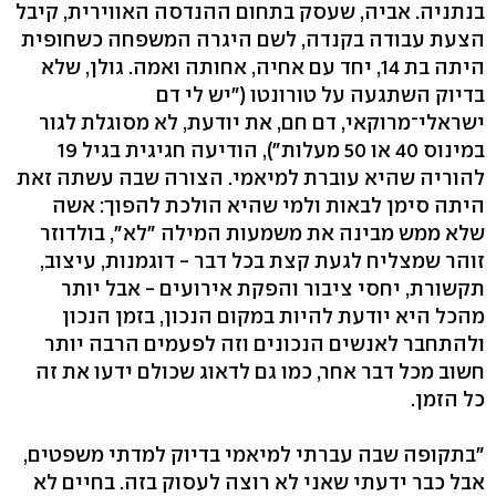
בנתניה. אביה, שעסק בתחום ההנדסה האווירית, קיבל
הצעת עבודה בקנדה, לשם היגרה המשפחה כשחופית
היתה בת 14, יחד עם אחיה, אחותה ואמה. גולן, שלא
בדיוק השתגעה על טורונטו ("יש לי דם
ישראלי־מרוקאי, דם חם, את יודעת, לא מסוגלת לגור
במינוס 40 או 50 מעלות"), הודיעה חגיגית בגיל 19
להוריה שהיא עוברת למיאמי. הצורה שבה עשתה זאת
היתה סימן לבאות ולמי שהיא הולכת להפוך: אשה
שלא ממש מבינה את משמעות המילה "לא", בולדוזר
זוהר שמצליח לגעת קצת בכל דבר - דוגמנות, עיצוב,
תקשורת, יחסי ציבור והפקת אירועים - אבל יותר
מהכל היא יודעת להיות במקום הנכון, בזמן הנכון
ולהתחבר לאנשים הנכונים וזה לפעמים הרבה יותר
חשוב מכל דבר אחר, כמו גם לדאוג שכולם ידעו את זה
כל הזמן.
"בתקופה שבה עברתי למיאמי בדיוק למדתי משפטים,
אבל כבר ידעתי שאני לא רוצה לעסוק בזה. בחיים לא