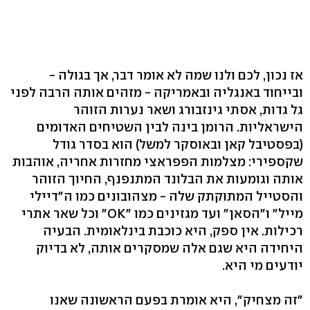
אז נכון, לכם ולנו שמה לא אומר דבר, אך בגולה -
ובייחוד באנגליה ובאמריקה - מזהים אותה הרבה לפני
גל גדות, אסתי גינזבורג ושאר נערות הזוהר
הישראליות. הרומן בינה לבין השטיחים האדומים
(בפסטיבל קאן ובאוסקר למשל) הוא בסדר גודל
שקספירי: מצלמות הפפראצי מחזרות אחריה, אוהבות
אותה וגומעות את הבלונד המתנפנף, החיוך הזוהר
והסטייל המתוקתק שלה - מצהובונים כמו ה"דיילי
מייל" ו"הסאן" ועד מגזינים כמו "OK" וכל שאר אתרי
רכילות. אין ספק, היא כוכבת בינלאומית. הבעיה
היחידה היא שגם אלה שמסקרים אותה, לא בדיוק
יודעים מי היא.
"זה מצחיק", היא אומרת בפעם הראשונה שאנו