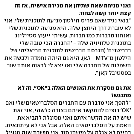
ואני מניחה שאת שתיהן את מכירה אישית, אז זה
קצת יותר קשה לבחור.
"בואי נגיד שאם פריס הילטון מגיעה לתוכנית שלי, אני
לא עוברת דרך היחצן שלה. היא מגיעה לתוכנית שלי
ואנחנו מדברות כמו חברות. עשיתי ייעוץ סטיילינג
בתוכנית טלוויזיה שלה - 'החברה הכי טובה שלי
בבריטניה' (הגרסה הבריטית לתוכנית הריאליטי של
הילטון מ־MTV - ל.א). היא גם היתה נחמדה ולבשה את
השמלות של החברה שלי ואז יצא לי לראות אותה שוב
בפסטיבל קאן".
את גם מסקרת את האנשים האלה ב"OK". זה לא
מתנגש?
"להפך. אני מדברת עם החברים הסלבריטאים שלי ואם
'OK' רוצים להתקשר איתם בצורה כלשהי, אני זאת
שיש לה את הקשר איתם ואני מסוגלת להביא את
האמת על הסלבריטאים האלה. אבל אני לא עיתונאית.
בחיים לא אגלה על מישהו סוד. אני חושבת שזה מגעיל.