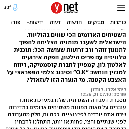
מי את חופית גולן?
כבר שנתיים שבחורה בלונדינית העונה לשם הכל
כך ישראלי - חופית גולן - מפארת את כל
השטיחים האדומים הכי שווים בהוליווד.
הישראלית לשעבר מנתניה הצליחה להפוך
לתמנון זוהר ורב זרועות שעושה הכל: תוכנית
טלוויזיה עם פריס הילטון, הפקת אירועים
לאלטון ג'ון, קמפיין לחברת קוסמטיקה, דיווח
למגזין הנחשב "O.K" וסיבוב צלמי הפפראצי על
האצבע הקטנה. מי הנערה הזו לעזאזל?
ליהי אלבז, לונדון
פורסם: 21.07.10, 12:39
מסגרת העבודה השגרתית שלנו במערכת אנחנו
עוברים על מאות תמונות משטיחים אדומים בתדירות
שבה אתם יורדים לפיצוצייה. ככה זה, חלק מהעבודה.
לפני שנתיים וחצי, פחות או יותר, התחלנו להבחין
בבחורה בשם חופית גולן שמופיעה כמעט על כל שטיח