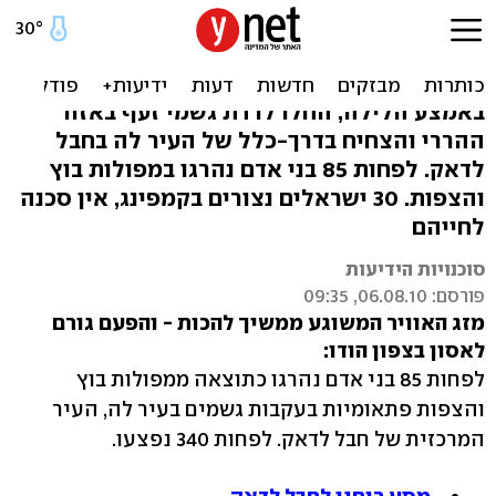
הודו: עשרות הרוגים בשטפון,
ישראלים תקועים
באמצע הלילה, החלו לרדת גשמי זעף באזור
ההררי והצחיח בדרך-כלל של העיר לה בחבל
לדאק. לפחות 85 בני אדם נהרגו במפולות בוץ
והצפות. 30 ישראלים נצורים בקמפינג, אין סכנה
לחייהם
סוכנויות הידיעות
פורסם: 06.08.10, 09:35
מזג האוויר המשוגע ממשיך להכות - והפעם גורם
לאסון בצפון הודו:
לפחות 85 בני אדם נהרגו כתוצאה ממפולות בוץ
והצפות פתאומיות בעקבות גשמים בעיר לה, העיר
המרכזית של חבל לדאק. לפחות 340 נפצעו.