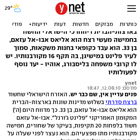
החשוד ברצח הסדרתי: אליאס
אבו-אל עזאם
בארצות-הברית דיווחו כי הישראלי החשוד
בחמישה מעשי רצח הוא אליאס אבו-אל עזאם,
בן 33. הוא עבד כקופאי בחנות משקאות, סמוך
לעיר פלינט במישיגן, בה תקף 16 מקורבנותיו. יש
לו קרובי משפחה בליסבורג, אוהיו - יעד נוסף
לפעולותיו
ynet
פורסם: 12.08.10, 18:47
פנים עדיין אין, שם כבר יש.
האזרח הישראלי שחשוד
ברצח סדרתי
בשלוש מדינות שונות בארצות-הברית
הוא אליאס אבו-אל עזאם, בן 33. כך מדווח היום (ה')
המקומון האמריקני "פלינט ג'ורנל". אבו-אל עזאם
חשוד בלפחות 20 תקיפות, בעיקר של שחורים, חמישה
מקורבנותיו מתו מפצעיהם. הוא נעצר לפני שעלה על