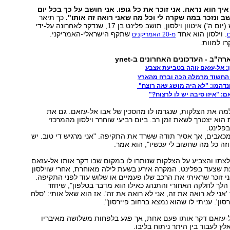
 איך הוא נראה. אני זוכר את כל גופו. אני חושב על כך בכל יום
שב ונזכר במה שקרה לי וכל מה שאני רואה זה אותו".
כך תיאר
. וילסון הוא אחד
שתקף הישראלי-האמריקני.
מ-20 האמריקנים
ו למוות.
ה"ב - העדכונים האחרונים ב-ynet
 אל-עזאם זוהה בטביעת אצבע
 החשוד מרמלה הכה וברח מהארץ
נדהמו: "לא היה מושג שזה רוצח"
: "איזו סיבה יש לו לרצוח?"
למה את הצלקות, שנגרמו לו מהסכין של אבו אל-עזאם. גם את
הוא יצטרך לשאת זמן רב. ביום רביעי שוחרר וילסון מהמרכזי
בפלינט.
מכאבים, אך אסיר תודה ששרד את התקיפה. "אני מרגיש די טוב. יש
וזה כל מה שחשוב לי עכשיו", הוא אמר.
צתו והצביע על הצלקות שנותרו לו במקום שבו דקר אותו אל-עזאם
 בעת שצעד בפלינט. המקרה אירע בשעת לילה מאוחרת, אחרי שוילסון
י זוכר שראיתי את הרכב שלו פעמיים או שלוש עוד לפני התקיפה.
הלך לחלקה האחורי והתנהג כאילו הוא מדבר בטלפון", שיחזר
 'אני לא רואה את זה, אני לא רואה את זה'. אז הוא שאל אותי: 'סלח
רסון'. עניתי לו שהוא נמצא ברחוב פיירסון".
אל-עזאם דקר אותו פעם אחת, אך פגע בלפחות משלושה מאיבריו
לץ לעבור בין היתר ניתוח בליבו.