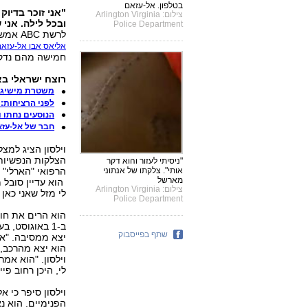
בטלפון. אל-עזאם
"אני זוכר בדיוק
צילום: Arlington Virginia
ובכל לילה. אני 
Police Department
לרשת ABC אמש (יום ה') איטוון וילסון, תושב פלינט בן 17, שנדקר לאחרונה על-ידי
אליאס אבו אל-עזאם
חמישה מהם נדקר
רוצח ישראלי באר
משטרת מישיגן:
לפני הרציחות:
הנוסעים נחתו ו
חבר של אל-עזאם
וילסון הציג למצ
הצלקות הנפשיות 
"ניסיתי לעזור והוא דקר
הרפואי "הארלי" 
אותי". צלקתו של אנתוני
מארשל
הוא עדיין סובל 
צילום: Arlington Virginia
לי מזל שאני כאן 
Police Department
הוא הרים את חול
ב-1 באוגוסט,
שתף בפייסבוק
יצא ממסיבה. "אנ
הוא יצא מהרכב, 
וילסון. "הוא אמר
לי, היכן רחוב פיי
וילסון סיפר כי 
הפנימיים. הוא נא