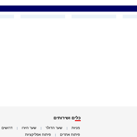
כלים ושירותים
מניות
שער הדולר
שער היורו
דרושים
|
|
|
|
פיתוח אתרים
פיתוח אפליקציות
|
|