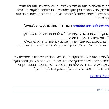
קורבן נוסף ששרד את אל-עזאם הוא אנתוני מארשל, בן 26 מפלינט. הוא לא חשד
רתי, עד שראה קורבן נוסף שהתראיין בטלוויזיה המקומית. "הייתי
 מרשל. "ניסיתי לעזור לו להרים משהו, והדבר הבא שאני זוכר הוא
ר אותי".
(אזהרה: התמונות קשות לצפייה)
 מארשל לטלוויזיה המקומית
דוקר הוא אדם גדול מימדים. "יש לו מראה של אדם שבדיוק
 הוא סיפר. "הוא היה פשוט
תנהג ממש כמו עובר אורח תמים. גם אחר כך הוא לא נמלט
שוט נותר שלו ורגוע". הנדקר ממליץ לאחרים: "אל תדבר עם זרים.
קורבן נוסף של אל-עזאם הוא ריצ'ארד בוקר, בן 49, ששוחרר רק לאחרונה מאשפוז של
ית חולים, לאחר שנדקר על-ידיו. עם היוודע דבר מעצרו, סיפר בוקר
כי בשל מעשיו של אבו אל-עזאם, נזקק ללא פחות מ-70 תפרים בגבו ובבטנו, וכן כי
כים בידיו, שנגרמו לו במהלך מאבק בינו לבין הדוקר".
ה? כתבו לנו
תי
רצח