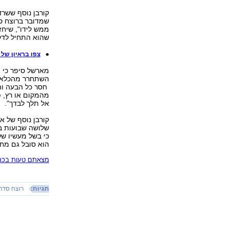
שמדובר ברוצח סד
ממש לידו", שיחזר
שהוא התחיל לדקו
צפו בראיון של
מארשל סיפר כי ה
השתחרר מהכלא",
חסר כל הבעה וה
מהמקום או רץ, פ
אל תלך לבדך".
שלושה שבועות בב
הוא סובל גם מחת
מצאתם טעות בכתב
תגיות:
רוצח סדר