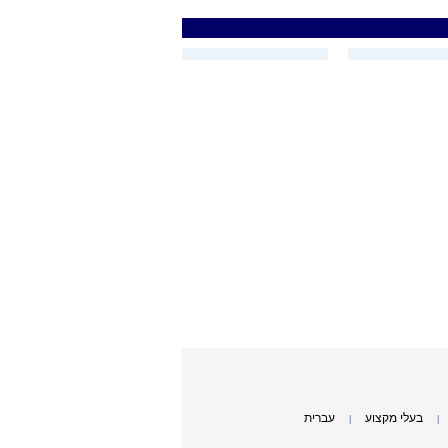
בעלי מקצוע
עברית
|
|