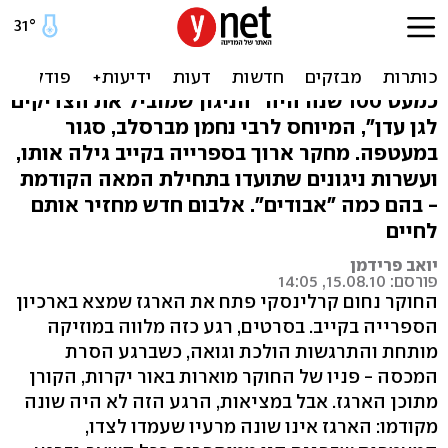
בכורה: השירים האבודים של
רבי נחמן מברסלב
כמעט 100 שנה היה "הניגון שמוביל את הצדיקים
לגן עדן", המיוחס לרבי נחמן מברסלב, סגור
במעטפה. מחקר ארוך בספרייה בקייב גילה אותו,
ועשרות ניגונים שתועדו בתחילת המאה הקודמת
- בהם כמה "אבודים". אלבום חדש מחזיר אותם
לחיים
יואב פרידמן
פורסם: 15.08.10, 14:05
החוקר נחום קרלינסקי פתח את הארגז שמצא בארכיון
הספרייה בקייב. בסרטים, רגע כזה מלווה במוזיקה
מותחת והתרגשות הולכת וגואה, כשברגע הסרת
המכסה - פניו של החוקר מוארות באור יקרות, הקורן
מתוכן הארגז. אבל במציאות, הרגע הזה לא היה שונה
מקודמו: הארגז אינו שונה מרעיו שעמדו לצדו,