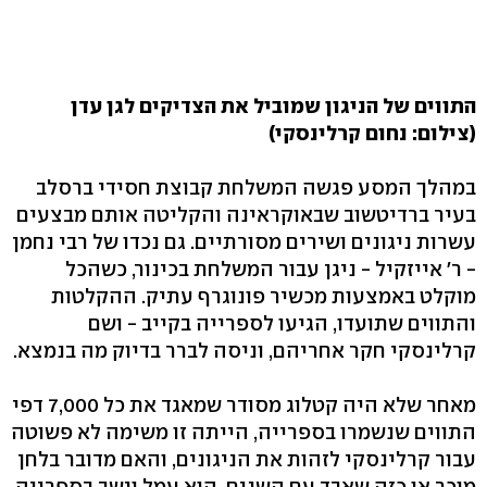
התווים של הניגון שמוביל את הצדיקים לגן עדן
(צילום: נחום קרלינסקי)
במהלך המסע פגשה המשלחת קבוצת חסידי ברסלב
בעיר ברדיטשוב שבאוקראינה והקליטה אותם מבצעים
עשרות ניגונים ושירים מסורתיים. גם נכדו של רבי נחמן
- ר' אייזקיל - ניגן עבור המשלחת בכינור, כשהכל
מוקלט באמצעות מכשיר פונוגרף עתיק. ההקלטות
והתווים שתועדו, הגיעו לספרייה בקייב - ושם
קרלינסקי חקר אחריהם, וניסה לברר בדיוק מה בנמצא.
מאחר שלא היה קטלוג מסודר שמאגד את כל 7,000 דפי
התווים שנשמרו בספרייה, הייתה זו משימה לא פשוטה
עבור קרלינסקי לזהות את הניגונים, והאם מדובר בלחן
מוכר או כזה שאבד עם השנים. הוא עמל וישב בספרייה