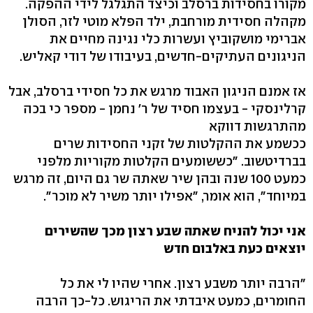
מקורו בחסידות ברסלב וכיצד התגלגל לידי ההפקה.
מקהלה חסידית מורחבת, ילד הפלא מוטי לזר, הסולן
אברימי מושקוביץ ועשרות כלי נגינה מחיים את
הניגונים העתיקים-חדשים, בעיבודו של דודי קאליש.
אז אמנם הניגון האבוד מרגש את כל חסידי ברסלב, אבל
קרלינסקי - בעצמו חסיד של ר' נחמן - מספר כי בכה
מהתרגשות דווקא
ככשמע את ההקלטות של זקני החסידות שרים
בברדיטשוב. "כששומעים הקלטות מקוריות מלפני
כמעט 100 שנה ובהן שיר שאתה שר גם היום, זה מרגש
במיוחד", הוא אומר, "אפילו יותר משיר לא מוכר".
אני יכול להניח שאתה שבע רצון מכך שהשירים
יוצאים כעת באלבום חדש
"הרבה יותר משבע רצון. אחרי שהיו לי את כל
החומרים, כמעט איבדתי את הריגוש. כל-כך הרבה