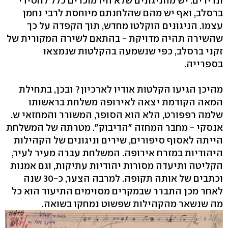
ונדירים. יש מהניגונים שלא היו מוכרים כלל לחסידי
ברסלב, ואף יש מהם שהלחנתם מיוחסת לרבי נחמן
עצמו. הניגונים הוקלטו מחדש, תוך הקפדה על כך
שהשירה תהיה מדויקת - בהתאם לשירה המקורית של
זקני ברסלב, כפי שנשמעה בהקלטות שנמצאו
בספרייה.
מהיכן הגיעו הקלטות אודיו לארכיון? ובכן, בתחילת
המאה הקודמת יצאה לאירופה משלחת בראשותו
שלמה רפפורט, הלא הוא הסופר, המשורר והמחזאי ש.
אנסקי - מחבר המחזה "הדיבוק". מטרתה של המשלחת
הייתה לאסוף סיפורים, שירים וניגונים של הקהילות
היהודיות במזרח אירופה. המשלחת עברה מעיר לעיר,
הקליטה ותיעדה מסורות יהודיות עתיקות, וגם אמנות
וכתבים של אותה תקופה. למרבה הצער, כ-30 שנה
לאחר מכן התברר שבמקרים מסוימים התיעוד הוא כל
מה שנשאר מהקהילות שפשוט נמחקו בשואה.