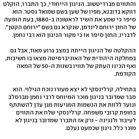
והתווים מברדיטשוב. הניגון הייחודי, כך התברר, הוקלט
דווקא בדובנא, מפיו של שען בשם שמואל גסטר. הוא
סיפר כי שמע את השיר לראשונה ב-1880, בעת הופעה
של החזן ירוחם לינדמן, שנקרא גם בשם "ירוחם הקטן".
לדבריו, החזן סיפר אז כי מקור הניגון הוא רבי נחמן.
ההקלטה של הניגון הייתה במצב גרוע מאוד, אבל גם
במחלקה היהודית של האוניברסיטה מצאו בו חשיבות,
ואף הכינו העתק של תוויו בשנות ה-50 של המאה
הקודמת.
בתחילה, קרלינסקי לא יצא מעורו נוכח הגילוי. הוא
סבר שמדובר בניגון מוכר המיוחס לרבי נחמן מברסלב
ונועד ללוות את הנשמות המגיעות מגן עדן להשתתף
בחופת קרובי משפחה. קרלינסקי שלח את התווים
לעיבוד ולנגינה - ורק אז התברר שמדובר בניגון לא
מוכר כלל. ניגון שכמעט נעלם.