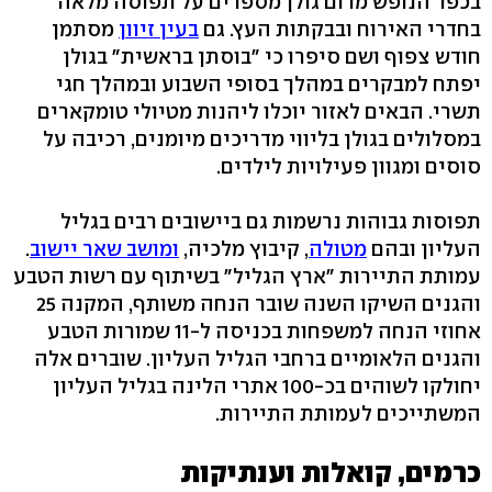
בכפר הנופש מרום גולן מספרים על תפוסה מלאה
בחדרי האירוח ובבקתות העץ. גם
בעין זיוון
מסתמן
חודש צפוף ושם סיפרו כי "בוסתן בראשית" בגולן
יפתח למבקרים במהלך בסופי השבוע ובמהלך חגי
תשרי. הבאים לאזור יוכלו ליהנות מטיולי טומקארים
במסלולים בגולן בליווי מדריכים מיומנים, רכיבה על
סוסים ומגוון פעילויות לילדים.
תפוסות גבוהות נרשמות גם ביישובים רבים בגליל
העליון ובהם
מטולה
, קיבוץ מלכיה,
ומושב שאר יישוב
.
עמותת התיירות "ארץ הגליל" בשיתוף עם רשות הטבע
והגנים השיקו השנה שובר הנחה משותף, המקנה 25
אחוזי הנחה למשפחות בכניסה ל-11 שמורות הטבע
והגנים הלאומיים ברחבי הגליל העליון. שוברים אלה
יחולקו לשוהים בכ-100 אתרי הלינה בגליל העליון
המשתייכים לעמותת התיירות.
כרמים, קואלות וענתיקות