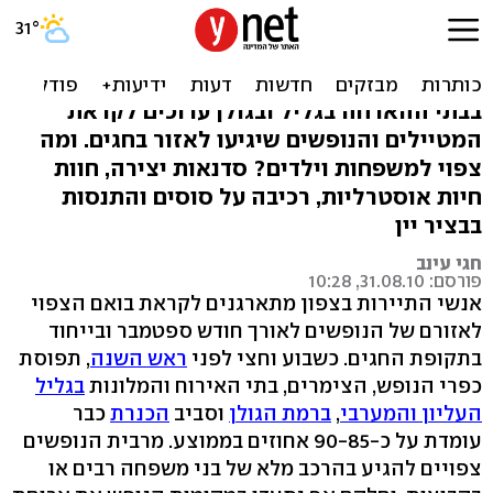
שנה טובה בצפון: תפוסה
גבוהה בצימרים לחגים
בבתי ההארחה בגליל ובגולן ערוכים לקראת
המטיילים והנופשים שיגיעו לאזור בחגים. ומה
צפוי למשפחות וילדים? סדנאות יצירה, חוות
חיות אוסטרליות, רכיבה על סוסים והתנסות
בבציר יין
חגי עינב
פורסם: 31.08.10, 10:28
אנשי התיירות בצפון מתארגנים לקראת בואם הצפוי
לאזורם של הנופשים לאורך חודש ספטמבר ובייחוד
בתקופת החגים. כשבוע וחצי לפני
ראש השנה
, תפוסת
כפרי הנופש, הצימרים, בתי האירוח והמלונות
בגליל
העליון והמערבי
,
ברמת הגולן
וסביב
הכנרת
כבר
עומדת על כ-90-85 אחוזים בממוצע. מרבית הנופשים
צפויים להגיע בהרכב מלא של בני משפחה רבים או