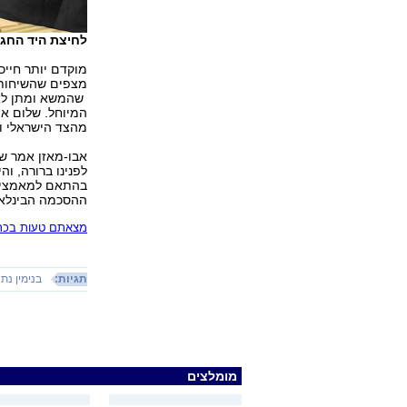
לחיצת היד החגי
מוקדם יותר חייכו
מצפים שהשיחות ב
שהמשא ומתן לא 
המיוחל. שלום אמ
מהצד הישראלי וה
אבו-מאזן אמר ש
לפנינו ברורה, ו
בהתאם למאמצים 
ההסכמה הבינלאו
מצאתם טעות בכתב
תגיות:
בנימין נתנ
מומלצים