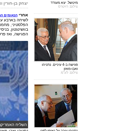
מיטשל. יצא מעודד
יצחק בן-חורין ו
צילום: רויטרס
אחרי
הנאומים הח
לשיחה בארבע עינ
הפלסטיני, מחמוד
בוושינגטון, בניס
הפגישה, ואז פר
פגישה ב-4 עיניים. נתניהו
ואבו-מאזן
צילום: לע"מ
השליח האמריקני 
נתניהו ואבו-מאז
נתניהו עובר על נאומו לפני