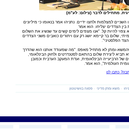
גית. מתחילים לדבר (צילום: לע"מ)
 השניים למצלמות ולחצו ידיים. נתניהו אמר בנאומו כי מיליונים
ין הצדדים יצליחו. הוא אמר
צפוי להיות קל. "אנו מצפים לימים קשים עד שנשיג את השלום
יתי, שלום בר קיימא יושג רק עם ויתורים כואבים משני הצדדים
צד הפלסטיני".
המשא-ומתן לא מתחיל מאפס. "מה שמעודד אותנו הוא שהדרך
היא תביא ליצירת שלום בהתאם לסטנדרטים ולחוק הבינלאומי,
של הרביעייה הבינלאומית, ועדת המעקב הערבית וכמובן
מית העולמית", הוא אמר.
ה? כתבו לנו
יהו
משא ומתן מדיני
פסגה בוושינגטון