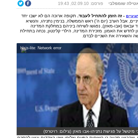
אטילה שומפלבי
פורסם: 02.09.10, 19:43
- זה הזמן להתחיל לעבוד.
תקופה ארוכה הם לא ישבו יחד
גיגיים
יים, אבל הערב (יום ה') ראש הממשלה, בנימין נתניהו, והנשיא
 עבאס (אבו-מאזן), נפגשו לשיחה ביניהם במחלקת המדינה
יון לחדש את האמון. מזכירת המדינה, הילרי קלינטון, נכחה בתחילת
שה והשאירה את השניים לבדם.
hlsjs-lite: Network error
מיטשל על פגישת נתניהו-אבו מאזן (צילום: רויטרס)
ן, שהביעו תקווה כי השיחות הפעם יצליחו ושני הצדדים יגיעו להסכם