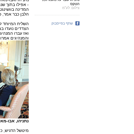
הטקס
- אפילו בתוך ש
צילום: לע"מ
המדינה בוושינגט
הלבן כבר אמר, כ
שתף בפייסבוק
השליח המיוחד למז
הצדדים נועדו ב
ואז עברו המנהיג
והמנהיגים אמרו 
נתניהו, אבו-מאז
מיטשל הדגיש, כי