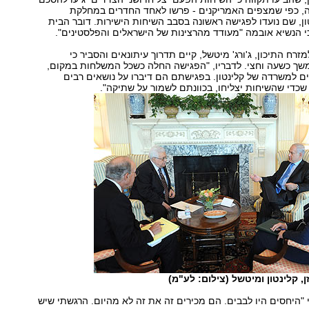
נה, כפי שמצפים האמריקנים - פרשו לאחד החדרים במחלקת
ון, שם נועדו לפגישה ראשונה בסבב השיחות הישירות. דובר הבית
י הנשיא אובמה "מעודד מהרצינות של הישראלים והפלסטינים".
רח התיכון, ג'ורג' מיטשל, קיים תדרוך עיתונאים והסביר כי
משך כשעה וחצי. לדבריו, "הפגישה החלה כשכל המשלחות במקום,
ים למשרדה של קלינטון. בפגישתם הם דיברו על נושאים רבים
שכדי שהשיחות יצליחו, בכוונתם לשמור על שתיקה".
ן, קלינטון ומיטשל (צילום: לע"מ)
 "היחסים היו לבבים. הם מכירים זה את זה לא מהיום. הרגשתי שיש