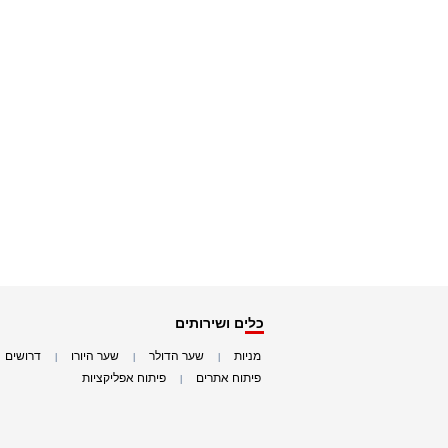
כלים ושירותים
מניות
שער הדולר
שער היורו
דרושים
|
|
|
|
פיתוח אתרים
פיתוח אפליקציות
|
|