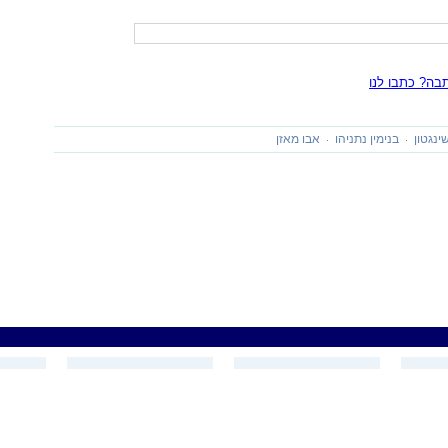
ה? כתבו לנו
ינגטון
בנימין נתניהו
אבו מאזן