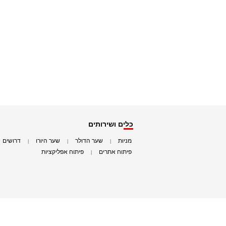
כלים ושירותים
מניות
שער הדולר
שער היורו
דרושים
|
|
|
|
פיתוח אתרים
פיתוח אפליקציות
|
|