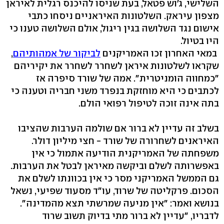
השלישי, ג'וש פטאל, בעת שניסו להיכנס רגלית לאיראן
מצפון עיראק. השלטונות האיראניים ניסחו כתבי
אישום נגד השלושה בגין ריגול, אולם השלושה טענו כי
היו בטיול.
במאי האחרון זכו האמריקנים
לביקור של אמהותיהם
,
שקראו לשלטונות איראן לשחרר לשחרר את יקיריהם
"כמחווה הומניטרית". אמה של שורד סיפרה אז
לכתבים כי היא מוחזקת בנפרד משני חבריה וטענה כי
בתה אינה זוכה לטיפול רפואי הולם.
בשלב זה עדיין לא ברור אם שולמה הערבות שהציבו
האיראנים לשחרורה של שורד - חצי מיליון דולר.
משפחתה של האמריקנית הודיעה אתמול כי אין
באפשרותה לשלם וביקשה מאיראן לבטל את הערבות.
גם הממשל האמריקני מסר כי אין בכוונתו לשלם את
הסכום. פרקליטה של שרוד, עו"ד מסעוד שפיעי, נשאל
בנושא ואמר: "אין מניעה שמרשתי תצא מהמדינה".
לדבריו, "עדיין לא ברור מתי בדיוק תשוב שרוד