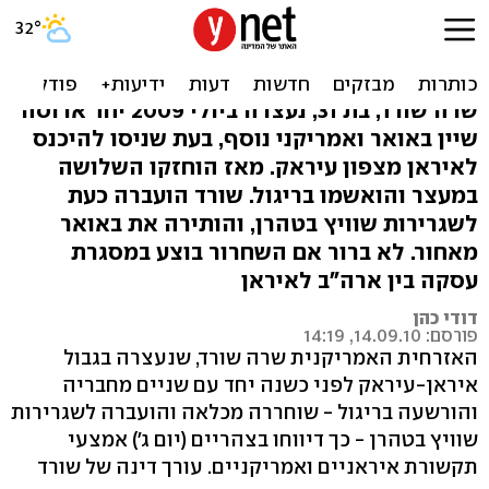
אחרי כשנה: שוחררה
האמריקנית שנעצרה באיראן
שרה שורד, בת 31, נעצרה ביולי 2009 יחד ארוסה
שיין באואר ואמריקני נוסף, בעת שניסו להיכנס
לאיראן מצפון עיראק. מאז הוחזקו השלושה
במעצר והואשמו בריגול. שורד הועברה כעת
לשגרירות שוויץ בטהרן, והותירה את באואר
מאחור. לא ברור אם השחרור בוצע במסגרת
עסקה בין ארה"ב לאיראן
דודי כהן
פורסם: 14.09.10, 14:19
האזרחית האמריקנית שרה שורד, שנעצרה בגבול
איראן-עיראק לפני כשנה יחד עם שניים מחבריה
והורשעה בריגול - שוחררה מכלאה והועברה לשגרירות
שוויץ בטהרן - כך דיווחו בצהריים (יום ג') אמצעי
תקשורת איראניים ואמריקניים. עורך דינה של שורד