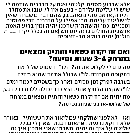
אלא שברגע מסוים, קלטתי שגם על הדברים שנדמה לי
שיש לי שליטה עליהם - בעצם אין לי. עזבו את מהלך
הלידה, או אם מתי נתאהב בו, שהם דברים שברור שאין
לי שליטה עליהם. הרי אפילו על הדברים הכי פשוטים
וטכניים, כמו זה שהתיק שהכנו יהיה זמין ברגע האמת,
או שבית החולים בו זה יתרחש (אם זה בכלל יקרה בבית
חולים) יהיה דווקא הר-הצופים.
ואם זה יקרה כשאני והתיק נמצאים
במרחק 3-4 שעות נסיעה?
מה גרם לי לקלוט את זה? הלו"ז העמוס של ליאור
בתקופה הקרובה. לו"ז שכולל את זה שהיא תהיה
בערבה לפרק זמן מסוים, ואחר כך בשפיים לכמה ימים,
לו"ז שקצת הלחיץ אותי. היא כבר יכולה ללדת בכל רגע,
מה יהיה אם זה יקרה כשאני והתיק נמצאים במרחק
של שלוש-ארבע שעות נסיעה?
ואז - לא לפני שחלקתי עם ליאור את חששותיי - באורח
פלא דווקא נרגעתי. פתאום הבנתי שאין לי בכלל
שליטה על איך זה יהיה. חשבתי שאני אתכנן איך זה