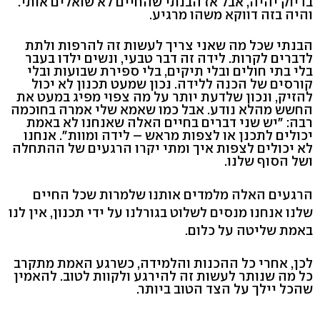
בדיוק יהיה, אבל אז הבנתי שהחיים לא שואלים אותי.
והיה בזה דווקא משהו מרגיע.
הבנתי שכל מה שאני צריך לעשות זה להרפות ולתת
לדברים לקרות. לידה זה דבר טבעי, ונשים ילדו בעבר
בלי בתי חולים ובלי תיקים, בלי ספירת שבועות ובלי
קורסים של הכנה ללידה. נכון שמעט תכנון לא יכול
להזיק, ונכון שלדעת יותר על מה צפוי מפיג במעט את
החשש מהלא נודע. אבל כמו שאמא שלי אמרה בחוכמה
רבה: "יש שני דברים בחיים האלה שאנחנו לא באמת
יכולים לתכנן או לצפות מראש – לידה ומוות". אנחנו
לא יכולים לצפות איך ומתי יקרו הרגעים של ההתחלה
ושל הסוף שלנו.
הרגעים האלה מלמדים אותנו שלמרות שכל החיים
שלנו אנחנו מנסים לשלוט בגורלנו על ידי תכנון, אין לנו
באמת שליטה על כלום.
לכן, אחרי כל ההכנות והלמידה, כשרגע האמת מתקרב
כל מה שנותר לעשות זה להירגע ולקוות לטוב. להאמין
שהכל יילך על הצד הטוב ביותר.