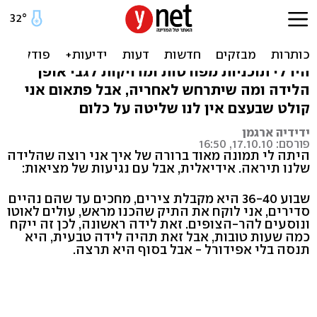
לקראת הלידה: מוכן ומזומן
להרפתקה גדולה
היו לי תוכניות מפורטות ומדויקות לגבי אופן
הלידה ומה שיתרחש לאחריה, אבל פתאום אני
קולט שבעצם אין לנו שליטה על כלום
ידידיה ארגמן
פורסם: 17.10.10, 16:50
היתה לי תמונה מאוד ברורה של איך אני רוצה שהלידה
שלנו תיראה. אידיאלית, אבל עם נגיעות של מציאות:
שבוע 36-40 היא מקבלת צירים, מחכים עד שהם נהיים
סדירים, אני לוקח את התיק שהכנו מראש, עולים לאוטו
ונוסעים להר-הצופים. זאת לידה ראשונה, לכן זה ייקח
כמה שעות טובות, אבל זאת תהיה לידה טבעית, היא
תנסה בלי אפידורל - אבל בסוף היא תרצה.