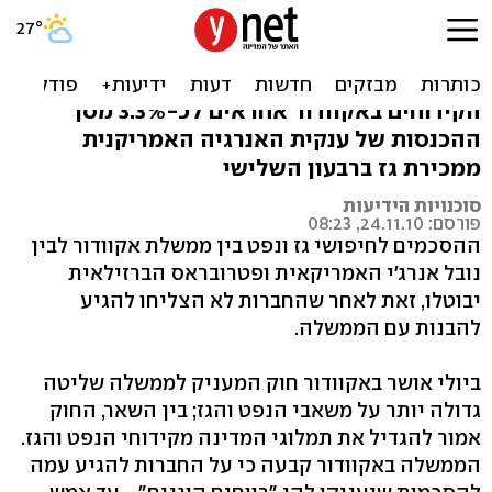
נובל אנרג'י: נעזוב את אקוודור
עקב שינוי המיסוי
הקידוחים באקוודור אחראים לכ-3.3% מסך
ההכנסות של ענקית האנרגיה האמריקנית
ממכירת גז ברבעון השלישי
סוכנויות הידיעות
פורסם: 24.11.10, 08:23
ההסכמים לחיפושי גז ונפט בין ממשלת אקוודור לבין
נובל אנרג'י האמריקאית ופטרובראס הברזילאית
יבוטלו, זאת לאחר שהחברות לא הצליחו להגיע
להבנות עם הממשלה.
ביולי אושר באקוודור חוק המעניק לממשלה שליטה
גדולה יותר על משאבי הנפט והגז; בין השאר, החוק
אמור להגדיל את תמלוגי המדינה מקידוחי הנפט והגז.
הממשלה באקוודור קבעה כי על החברות להגיע עמה