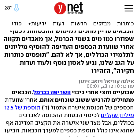
תוספת לאברכים במקום
לכבאים: "האסון נשכח"
הכבאים עדיין מחכים למימוש ההבטחות לכסף
שפוזרו כמו מים בשמי הכרמל, אך מאבדים תקווה
אחרי שוועדת הכספים העדיפה להוסיף מיליונים
לתלמידי הכוללים, אך לא להם. "תופסים כותרות
על הגב שלנו, נגיע לאסון נוסף ולעוד ועדות
חקירה", הזהירו
אילנה קוריאל ויואב זיתון
עודכן: 23.12.10, 00:07
שבועיים וחצי אחרי כיבוי
השריפה בכרמל
, הכבאים
מתחילים להרגיש ששוב שוכחים אותם.
אחרי שוועדת
הכספים של הכנסת אישרה אתמול (ד')
תוספת של 12.5
מיליון שקלים
לכיסוי הבטחת ההכנסה לאברכים
בכוללים, אבל מצד שני אישרה את תקציב המדינה אף
שהוא אינו כולל תוספת כספים למערך הכבאות, הביעו