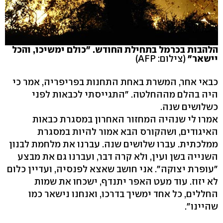
הלהבות בכרמל בתחילת החודש. "כולם ימשיכו, והכל
יישאר"
(צילום: AFP)
כבאי אחר, המשרת באחת התחנות בפריפריה, אמר כי
היה בהלם מההחלטה. "התגייסתי לכבאות לפני
כשלושים שנה.
אמרו לי שנהיה המחזור האחרון במסגרת כבאות
האיגודים, ושהקורס הבא אמור להיות במסגרת
ממלכתית. עברו שלושים שנה. עברנו את מלחמת לבנון
השנייה בשן ועין, ולא קרה דבר, ועברנו גם את מבצע
"עופרת יצוקה". אני חושב שאצא לפנסיה, ועדיין כלום
לא יזוז. עוד מעט האפר יתנדף, ישכחו את שמות
החללים, כל אחד ימשיך בדרכו, ואנחנו נישאר כמו
שהיינו".