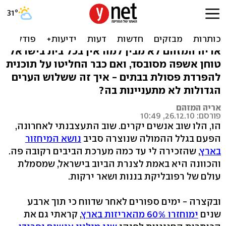
"עזבו אותי מהפרדת פסולת,
אני רוצה טוחן אשפה"
אריה המזהם לא מבין למה אין בכל בית בישראל
טוחן אשפה מסובסד, ואם כבר החליטו על תוכנית
להפרדת פסולת בבתים - איך זה ששלוש הערים
הגדולות לא מתעניינות בה?
אריה המזהם
פורסם: 26.12.10, 10:49
הו, הלו שוב אנשים יקרים. שוב התעצבנתי לאחרונה,
הפעם בגלל ההמולה שנוצרה סביב
נושא המיחזור
בארץ
, שהזכירה לי עד כמה מערכת הביבים רקובה פה.
והכוונה היא באמת לצנרת הביוב בישראל, שמסמלת
עולם של רפובליקת בננות ושאר ירקות.
ובקצרה - ימים ספורים לאחר שדווח כי תוך ארבע
שנים
ימוחזרו 60% מהאריזות בארץ
, קראתי גם את