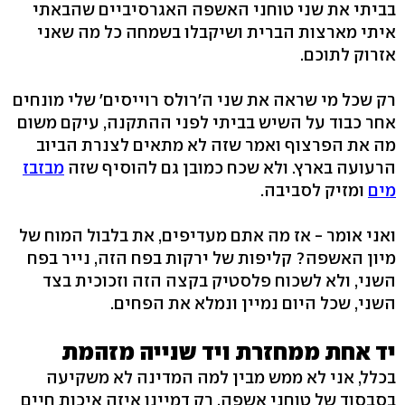
בביתי את שני טוחני האשפה האגרסיביים שהבאתי
איתי מארצות הברית ושיקבלו בשמחה כל מה שאני
אזרוק לתוכם.
רק שכל מי שראה את שני ה'רולס רוייסים' שלי מונחים
אחר כבוד על השיש בביתי לפני ההתקנה, עיקם משום
מה את הפרצוף ואמר שזה לא מתאים לצנרת הביוב
הרעועה בארץ. ולא שכח כמובן גם להוסיף שזה
מבזבז
מים
ומזיק לסביבה.
ואני אומר - אז מה אתם מעדיפים, את בלבול המוח של
מיון האשפה? קליפות של ירקות בפח הזה, נייר בפח
השני, ולא לשכוח פלסטיק בקצה הזה וזכוכית בצד
השני, שכל היום נמיין ונמלא את הפחים.
יד אחת ממחזרת ויד שנייה מזהמת
בכלל, אני לא ממש מבין למה המדינה לא משקיעה
בסבסוד של טוחני אשפה. רק דמיינו איזה איכות חיים