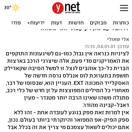
דאבל קבינה עם קומבינה
קאדילאק ממציאה זן חדש של כלי רכב. דומה
לדאבל קבינה, רק קצת יותר מפואר
אלי שאולי
עודכן: 04.01.01, 11:15
לציניות כנראה אין גבול, כמו-גם לשיגעונות התוקפים
את האמריקנים מדי פעם, אלה שיצרני הרכב בארצות
הברית כל-כך אוהבים לנצל. זו למשל הסיבה שקאדילק
חושפת בתערוכת לוס אנג'לס גרסה חדשה של
האסקלייד המכונה EXT. העניין הוא, שבסופו של דבר,
מאחורי כל המילים המפוצצות על זן חדש של כלי רכב,
מתגלה משהו שאינו הרבה יותר מטנדר - מעין
דאבל-קבינה מהודר.
אין למרות זאת ספק בנוגע לעובדה אחת - זהו ללא
ספק הפיק-אפ המפואר והיוקרתי ביותר בעולם. נכון,
אתם יכולים לשאול עצמכם מי צריך את זה בכלל. אבל