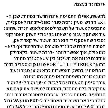
אז מה זה בעצם?
למעשה, אפילו התפיסה אינה חדשה במיוחד. שכן ה-
EXT החדש, מעין גרסת טנדר כפול-קבינה לאסקלייד,
מתבסס למעשה על השברולט אוואלאנש הגדול שהוצג
עוד אשתקד. עבור מי שאינו בקי ברזי השוק האמריקני
נסביר שהאסקלייד הוא רכב השטח של קאדילאק,
חטיבת היוקרה של ג'נרל מוטורס, שהחליטה אף היא -
כמו כולם, איך אפשר לוותר -לרדת לשטח. בקאדילק
אוהבים לכנות את השילוב בין SUV לטנדר מהודר
בתואר SUT)SPORT UTILITY TRUCK) ומספרים רבות
בנפלאותיו. למשל, האפשרות לתא מטען סגור ונעול
כמו במכונית משפחתית או פתוח כמו בטנדר.
אורך סיפון הטעינה יכול לגדול מ-1.6 מטר ל-2.5 מטר
עם קיפול דלת מיוחדת, המהווה למעשה את קצה תא
הנוסעים. לאותם צרכים, או סתם למטרות אוורור, ניתן
גם להסיר את השמשה האחורית. ל-EXT מנוע V8 גדול
בנפח (6.0 ליטר) אשר מפתח הספק מרבי של 345 כ"ס.