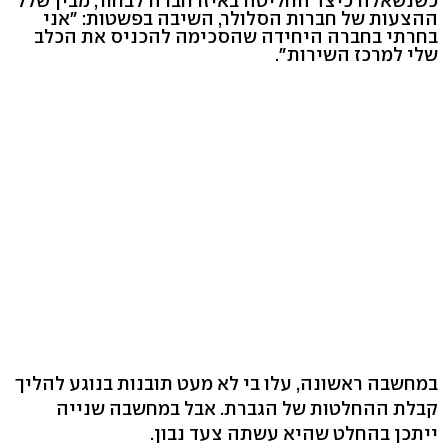
כשנשאלה כיצד החליטה באיזו חברה לבחור, מבין שלל
ההצעות של חברות הסלולר, השיבה בפשטות: "אני
בחרתי בחברה היחידה שהסכימה להכניס את הכלב
שלי למרכז השירות".
במחשבה ראשונה, עלו בי לא מעט תובנות בנוגע להליך
קבלת ההחלטות של הגברת. אבל במחשבה שנייה
ייתכן בהחלט שהיא עשתה צעד נבון.