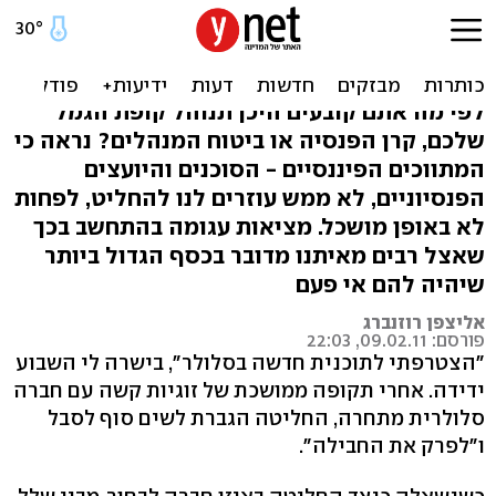
העתיד הכלכלי שלכם? אל
תתנו לכלב להחליט
לפי מה אתם קובעים היכן תנוהל קופת הגמל
שלכם, קרן הפנסיה או ביטוח המנהלים? נראה כי
המתווכים הפיננסיים - הסוכנים והיועצים
הפנסיוניים, לא ממש עוזרים לנו להחליט, לפחות
לא באופן מושכל. מציאות עגומה בהתחשב בכך
שאצל רבים מאיתנו מדובר בכסף הגדול ביותר
שיהיה להם אי פעם
אליצפן רוזנברג
פורסם: 09.02.11, 22:03
"הצטרפתי לתוכנית חדשה בסלולר", בישרה לי השבוע
ידידה. אחרי תקופה ממושכת של זוגיות קשה עם חברה
סלולרית מתחרה, החליטה הגברת לשים סוף לסבל
ו"לפרק את החבילה".