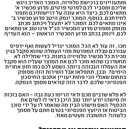
ומתעניינים ברכישת טלוויזה. המוכר האדיב ניגש
אליכם ומסביר לכם לפרטי פרטים, מדוע מכשיר א'
מתאים לכם, כיצד היא עונה על דרישותיכם ותפור
למידתכם. בנוסף, המוכר ינמק היטב מדוע מכשיר ב'
אינו מתאים לכם. המוכר לא יתעצל ויכתוב מכתב
מנומק ומפורט מדוע המכשיר הנ"ל אינו טוב או מתאים
לכם, וינמק בכתב מדוע המכשיר הראשון – הוא העדיף.
חכו , זה עוד לא הכל. המוכר יגדיל לעשות ואף ידפיס
עבורכם טבלה המפרטת מהי העמלה שהוא מקבל בגין
מכירת כל מכשיר טלוויזיה בחנות, כדי שחלילה לא
תחשדו בו שהוא מוכר לכם את המוצר שעליו הוא מקבל
את העמלה הגבוהה ביותר. נשמע לכם כמו חזון אחרית
הימים? ובכן, תתפלאו אבל השירות הזה מסופק
בתחום שאולי הכי פחות יעניין אתכם: החיסכון
הפנסיוני שלכם. לדבר הזה קוראים מסמך הנמקה.
לא פלא שרבים מכם ודאי הרימו כעת גבה - האם בזכות
זה מישהו יודע יותר טוב היכן כדאי לו לשים את
הכסף? האם מישהו הבין מה שנאמר לו על ידי סוכן
הביטוח או היועץ הפנסיוני בטרם חתם על מסמך
כלשהו? התשובה: מעטים מאוד.