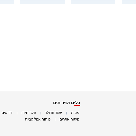
כלים ושירותים
מניות
שער הדולר
שער היורו
דרושים
|
|
|
|
פיתוח אתרים
פיתוח אפליקציות
|
|