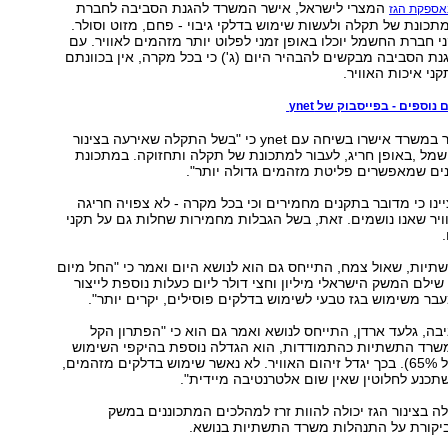
המצרי לישראל, אישר המשרד להגנת הסביבה לחברת
ספקת הגז
כונת של תקלה ולעשות שימוש בדלקי גיבוי - פחם, מזוט וסולר.
חברת החשמל יוכלו באופן זמני לפלוט יותר מזהמים לאוויר. עם
ת הסביבה מבקשים להבהיר היום (ג') כי בכל מקרה, אין בכוונתם
ני איכות האוויר.
נוספים - בפייסבוק של ynet
באגף איכות אוויר במשרד אישרו בשיחה עם ynet כי "בשל התקלה שאירעה בצינור
מל ,באופן חריג, לעבור למתכונת של תקלה ותחזוקה. במתכונת
נים שמאפשרים פליטת מזהמים גדולה יותר".
ינו כי מדובר בתקנים מחמירים וכי בכל מקרה - לא צפויה חריגה
ויר שאנו נושמים. זאת, בשל הגבלות מחמירות שחלות גם על תקני
.
יות, שאול צמח, התייחס גם הוא לנושא היום ואמר כי "החל מיום
ילם המשק הישראלי מיליון וחצי דולר ליום כעלות נוספת לייצור
ר משימוש בגז טבעי לשימוש בדלקים פוסילים, יקרים יותר".
ה, גלעד ארדן, התייחס לנושא ואמר גם הוא כי "הפתרון הקל
שרד התשתיות כהתמודדות, הוא הגדלה נוספת בהיקפי השימוש
בפחם (העומד על 65%). בכך יגדל זיהום האוויר. לא נאשר שימוש בדלקים מזהמים,
תכנע לחלוטין שאין שום אלטרנטיבה מיידית".
לה בצינור הגז יכולה להוות זרז למהלכים המתכוננים במשק
ביקורת על התנהלות משרד התשתיות בנושא.