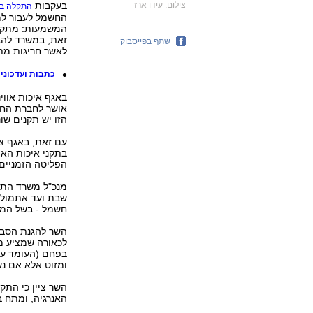
צילום: עידו ארז
בעקבות
התקלה בא
החשמל לעבור למת
המשמעות: מתקני 
זאת, במשרד להגנ
שתף בפייסבוק
לאשר חריגות מתק
כתבות ועדכונים 
אושר לחברת החש
הזו יש תקנים שו
עם זאת, באגף צי
בתקני איכות האו
הפליטה הזמניים
מנכ"ל משרד התשת
שבת ועד אתמול ש
חשמל - בשל המעב
השר להגנת הסביב
לכאורה שמציע מ
ומזוט אלא אם נש
השר ציין כי התק
האנרגיה, ומתח 