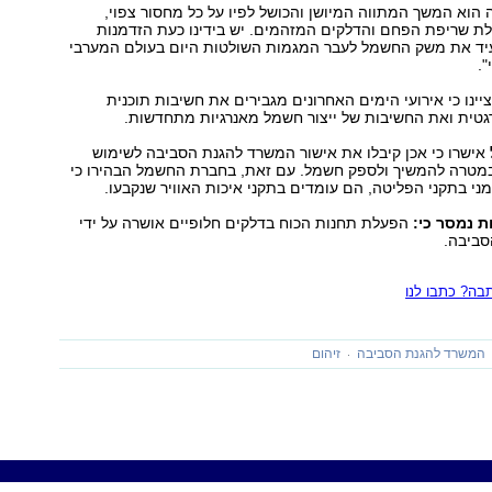
ה הוא המשך המתווה המיושן והכושל לפיו על כל מחסור צפוי,
לת שריפת הפחם והדלקים המזהמים. יש בידינו כעת הזדמנות
צעיד את משק החשמל לעבר המגמות השולטות היום בעולם המערבי
".
יינו כי אירועי הימים האחרונים מגבירים את חשיבות תוכנית
גטית ואת החשיבות של ייצור חשמל מאנרגיות מתחדשות.
אישרו כי אכן קיבלו את אישור המשרד להגנת הסביבה לשימוש
במטרה להמשיך ולספק חשמל. עם זאת, בחברת החשמל הבהירו כי
מני בתקני הפליטה, הם עומדים בתקני איכות האוויר שנקבעו.
 נמסר כי:
הפעלת תחנות הכוח בדלקים חלופיים אושרה על ידי
ביבה.
ה? כתבו לנו
המשרד להגנת הסביבה
זיהום