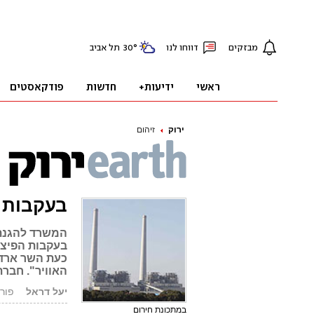
ירוק
זיהום
בעקבות ה
המשרד להגנת
בעקבות הפיצו
כעת השר ארדן
האוויר". חבר
יעל דראל
פורסם: .11
במתכונת חירום