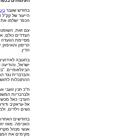
העימותים בכפר, הבוקר. 6 נפצעו 
בחודש שעבר
ביט
הייעור של קק"ל 
הכפר ישלמו את 
עם זאת, השופטת
הצדדים כולם, אם
מסיימת הוועדה 
הריסון והאיפוק 
הדין.
בתגובה לאירועים
ישראל, והודיעה 
הבינלאומיים. "
והברברית נגד הת
ההתנכלות לתושבי
ח"כ חנין זועבי 
ולברבריות המשט
הערבי כאל מכשול
אל-עראקיב ודור
נשים וילדים, ול
בחודשים האחרונ
האכיפה. מאז יו
אנשי מנהל מקרקע
מקימים את המבני