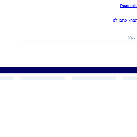
Read this 
ה? כתבו לנו
קק"ל