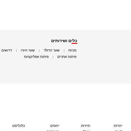
כלים ושירותים
מניות
שער הדולר
שער היורו
דרושים
|
|
|
|
פיתוח אתרים
פיתוח אפליקציות
|
|
יהדות
תיירות
יחסים
כלכליסט