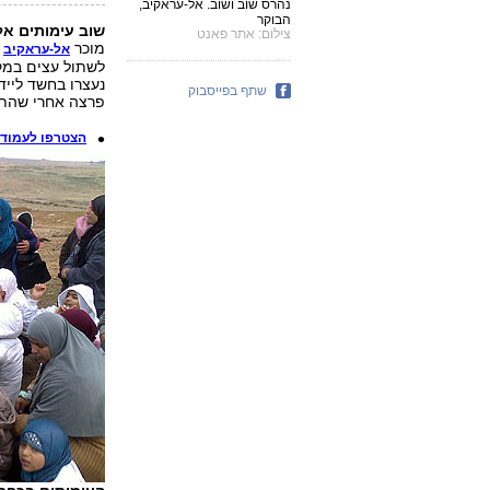
נהרס שוב ושוב. אל-עראקיב,
הבוקר
שוב עימותים אל
צילום: אתר פאנט
מוכר
ש
אל-עראקיב
לשתול עצים במקו
נעצרו בחשד לייד
שתף בפייסבוק
פרצה אחרי שהתוש
הצטרפו לעמוד הפ