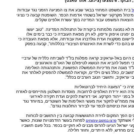
(צילום: אתר פאנט)
בית המשפט המחוזי בבאר שבע את צו המניעה הזמני נגד עבודות
ל
ומינהל מקרקעי ישראל בשטחי אדמות הכפר. השופטת קבעה כי נציגי
הוצאות המשפט עבור המדינה בסך עשרת אלפים שקלים.
 לא נמנעה מלמתוח ביקורת על התנהלות המדינה. "טוב יעשו
 יפגינו איפוק וריסון, לא רק מפאת העובדה כי כבר בימים אלו
ליישום מסקנות ועדת גולדברג את עבודתה, אלא מפאת העובדה כי
יש בהם כדי לשרת את האינטרס הציבורי בכללותו", קבעה בפסק
 היום באל-עראקיב קראה מפלגת בל"ד לשביתה כללית של ערביי
כי תפעל להביא את הנושא לטיפולם של האו"ם והארגונים
בל"ד מגנה את מדיניות הממשלה הפושעת, והתנהגותה האלימה
ושבים, כולל נשים וילדים, וקוראת לממשלה להפסיק לאלתר את
 עראקיב, ותושבי הנגב הערבים בכלל".
אמרה כי "המענה היחיד לברוטאליות
רה הוא ירידת האלפים לרחובות. מוסדות השלטון מתייחסים לאזרח
 בפני ייהוד הקרקע. אני דורשת להקים ועדת חקירה לאירועי
שת ממח"ש לחקור את מעשי האלימות של השוטרים, במיוחד נגד
מנוע את כניסתם לכפר עד לבירור התלונות נגדם".
ים הפך המקום לזירת התגוששות קבועה בין התושבים לכוחות
לי אשתקד
לפחות בעשר הזדמנויות שונות, כאשר
פרצו במקום עימותים
י ישראל הגיעו להרוס מבנים לא חוקיים בכפר. בכל פעם תושביו
ם מחדש, ללא היתרים, וחוזר חלילה.