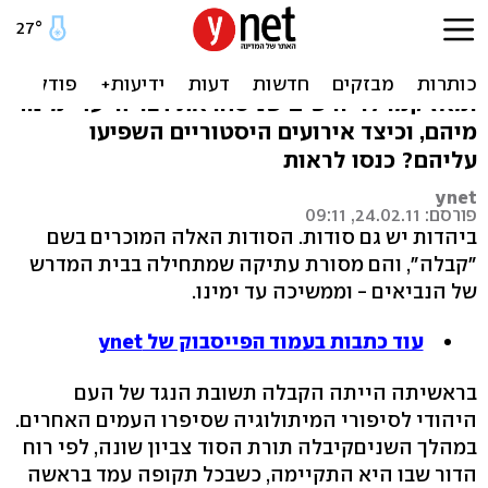
"הסוד" היהודי
המקובל הראשון בהיסטוריה היה משה רבנו,
ומאז קמו לו יורשים שניסחו את דבר ה' עד ימינו.
מיהם, וכיצד אירועים היסטוריים השפיעו
עליהם? כנסו לראות
ynet
פורסם: 24.02.11, 09:11
ביהדות יש גם סודות. הסודות האלה המוכרים בשם
"קבלה", והם מסורת עתיקה שמתחילה בבית המדרש
של הנביאים - וממשיכה עד ימינו.
עוד כתבות בעמוד הפייסבוק של ynet
בראשיתה הייתה הקבלה תשובת הנגד של העם
היהודי לסיפורי המיתולוגיה שסיפרו העמים האחרים.
במהלך השניםקיבלה תורת הסוד צביון שונה, לפי רוח
הדור שבו היא התקיימה, כשבכל תקופה עמד בראשה