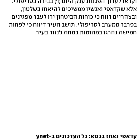
וקראו לערוך הפגנות ענק היום (ו') בבירה בטריפולי.
אלא שקדאפי ואנשיו ממשיכים להיאחז בשלטון,
ובצהריים דווח כי כוחות הביטחון ירו לעבר מפגינים
בפרבר ממערב לטריפולי. תושב העיר דיווח כי לפחות
חמישה נהרגו במהומות במחוז ג'נזור בעיר.
קדאפי נאחז בכסא: כל העדכונים ב-ynet