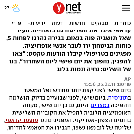
"יום השחרור בטריפולי": ירי
לעבר מפגינים בבירה
קדאפי איבד את השליטה גם בזאווייה, העיר
שאל תושביה פנה בנאום. בבירה נהרגו לפחות 5,
כוחות הביטחון ירו לעבר אנשי אופוזיציה.
מפגינים בטריפולי קיבלו הודעות טקסט: "צאו
להפגין, נהפוך את יום שישי ליום השחרור". בנו
של השליט: נחיה ונמות בלוב
AP
פורסם: 25.02.11, 15:56
ביום שישי לפני קצת יותר מחודש נפל המשטר
ב
תוניסיה
. ביום שישי, לפני שבועיים בדיוק, הושלמה
ההפיכה
במצרים
. היום, גם כן יום שישי, מקווה
האופוזיציה הלובית להפיל את הקובייה השלישית
בדומינו הצפון-אפריקני. המפגינים נגד
מועמר קדאפי
,
שליטה של לוב מאז 1969, הגבירו את המאמץ להדיחו,