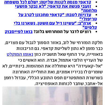
קדאפי מנסה לקנות שליטה: ישלם לכל משפחה
זועבי פגשה את קדאפי: "לא נבקר פושעי
מלחמה"
עדויות לטבח: "קדאפי מתכונן לקרב על
טריפולי"
ארה"ב: "עשינו דיל עם השטן, נשארנו בלי
קלפים"
רוצים לדבר על המתרחש בלוב?
בואו לפייסבוק
חלקה המזרחי של לוב, באזור הסמוך לגבול עם מצרים,
כבר מזמן לא נתון לשליטת קדאפי. גם הריבונות
בזאווייה, עיר החוף שאל תושביה כוון
נאומו המוקלט
של העריץ הלובי אתמול, אבדה. הוא האשים כי
"אל-קאעידה" היא שחוללה את המהומות. בינתיים, לא
שומרים לו בכיריו אמונים, ואת החולייה האחרונה
בשרשרת המתפטרים תפס התובע הכללי, עבדול רחמן
אל-אחבר, שחבר לכוחות האופוזיציה.