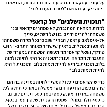
על עתיד עסקאות הנפט עם החברות הזרות, הם אמרו
כי זה ייקבע בהתאם "לטובת העם הלובי".
"תוכנית השלבים" של קדאפי
למרות המחאה המתגברת, לא ממהרים קדאפי ובני
משפחתו להרים ידיים. בנו של השליט, סייף
אל-איסלאם קדאפי, הבהיר שוב כי בכל מקרה משפחתו
לא תעזוב את לוב. בראיון שישודר מאוחר יותר ב-"CNN
טורק", נשאל קדאפי מה תעשה המשפחה במקרה של
התגברות המחאה, וענה: "תוכנית א' היא לחיות ולמות
בלוב. תוכנית ב' היא לחיות ולמות בלוב, ותוכנית ג' היא
לחיות ולמות בלוב".
כדי שהקדאפים יוכלו להמשיך לחיות במדינה בה הם
שוהים כעת, הודיעה הבוקר ממשלת בוקר כי תחלק לכל
משפחה במדינה מענק כספי בסך 500 דינרים לובים,
כ-400 דולר. במהלך שמטרתו קניית שלטון וזמן בכסף,
הכריזה הממשלה גם על עלייה של 150% בשכרם של