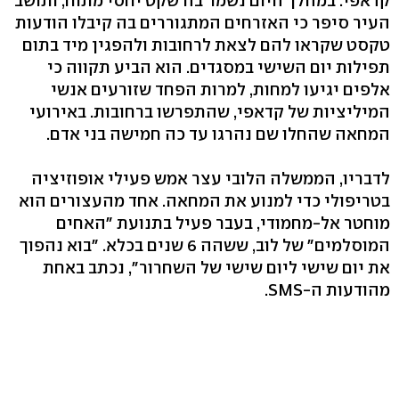
קדאפי. במהלך היום נשמר בה שקט יחסי מתוח, ותושב
העיר סיפר כי האזרחים המתגוררים בה קיבלו הודעות
טקסט שקראו להם לצאת לרחובות ולהפגין מיד בתום
תפילות יום השישי במסגדים. הוא הביע תקווה כי
אלפים יגיעו למחות, למרות הפחד שזורעים אנשי
המיליציות של קדאפי, שהתפרשו ברחובות. באירועי
המחאה שהחלו שם נהרגו עד כה חמישה בני אדם.
לדבריו, הממשלה הלובי עצר אמש פעילי אופוזיציה
בטריפולי כדי למנוע את המחאה. אחד מהעצורים הוא
מוחטר אל-מחמודי, בעבר פעיל בתנועת "האחים
המוסלמים" של לוב, ששהה 6 שנים בכלא. "בוא נהפוך
את יום שישי ליום שישי של השחרור", נכתב באחת
מהודעות ה-SMS.