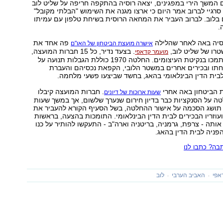
 המשך הירי במפגינים, יצאה רוסיה בהתקפה חריפה על שליט לוב
סרגיי לברוב אמר היום כי ארצו מגנה את השימוש "הבלתי מקובל"
 בלוב. לברוב העביר את המחאה הרוסית בשיחת טלפון עם עמיתו
.
סיה באה לאחר שהלילה
פה אחד את
אישרה מועצת הביטחון של האו"ם
טרו של שליט לוב,
. בצעד נדיר, כל 15 חברות המועצה,
מועמר קדאפי
כולל רוסיה וסין, תמכו בנקיטת העיצומים. החלטה 1970 כוללת הגבלות תנועה על
חתו ובכירים אחרים במשטר הלובי, הקפאת נכסיהם והעברת
לבית הדין הבינלאומי בהאג, בחשד שביצעו פשעי מלחמה.
הביטחון באה אחרי
. חברות המועצה קיבלו
שעות ארוכות של דיונים
ה על הסנקציות כבר בדיון חירום שנערך שלשום, אך במשך שעות
 תושג הסכמה על אישור ההחלטה, בשל הסעיף הקורא להעביר את
עוזריו הבכירים לבית הדין הבינלאומי. התומכות בהצעה, בראשות
אותה - צרפת, גרמניה, בריטניה וארה"ב - התעקשו להותיר על כנו
ניה לבית הדין בהאג.
ה? כתבו לנו
אפי
האביב הערבי
לוב