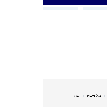
בעלי מקצוע
עברית
|
|