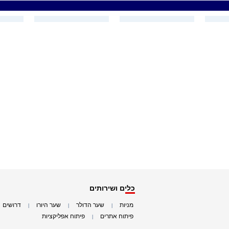
כלים ושירותים
מניות
שער הדולר
שער היורו
דרושים
|
|
|
|
פיתוח אתרים
פיתוח אפליקציות
|
|