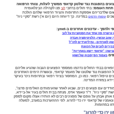
צועים בהפגנות נגד שלטון קדאפי ממשיך לעלות, צוותי הרפואה
 תחת העומס:
בתי חולים ברחבי
פנו לקהילה הבינלאומית
לוב
ם שלדבריהם אספקת התרופות והציוד הרפואי שלהם הולכת
שכים
במדינה. כך דיווחה היום (יום א') רשת "סקיי ניוז"
עימותי הדמים
ולהפך - עדכונים אחרונים ב-ynet:
 אישרה פה אחד את הסנקציות על לוב
 עזוב עכשיו, הלגיטימציה אבדה
שק לאזרחים - ומיליארדים לחו"ל
נישה: "קדאפי יישא באחריות"
פים
בעמוד הפייסבוק של ynet
רופאים בבתי החולים נדהמו ממספר הפצועים הגבוה שהגיע אליהם
 ההפגנות נגד שלטונו של מועמר קדאפי, ובעשרת הימים האחרונים
ים טיפול רפואי. כמו כן, המחסור בציוד רפואי ובתרופות ניכר בעיקר
יידא במזרח המדינה.
מודדים עם פצועים רבים, שבוע לאחר שהעימותים האלימים פרצו",
שת "סקיי ניוז". ד"ר טאמר אדס, מנתח בבית חולים בעיר אל-ביידא,
 אותן אבחן על גופם של מפגינים רבים לא הותירו אצלו מקום לספק
 ונאמניו של קדאפי ירו כדי להרוג. לפי הההערכות במערב, למעלה
ן ירו כדי להרוג"