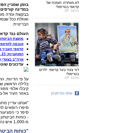
לא מוותרת. תומכת של
בזמן שמניין הפ
קדאפי בטריפולי
במדינה קורסים
צילום: AP
בבקשת עזרה משו
ואוזלת ככל שנמ
הבריטית.
העולם נגד קדאפי 
מועצת הביטחון
אובמה לקדאפי:
קדאפי העביר נ
הסנקציות: 23 בכירים לובים על הכוונת
ארה"ב בצעדי ע
עדכונים שוט
דור צעיר בעד קדאפי. ילדים
בטריפולי
צילום: AP
על פי הדיווח, ה
בלילה הראשון של
קיבלו אלפי מפגינ
באזור העיר אל-ב
שתף בפייסבוק
"אנחנו עדיין מת
סיפרו רופאים לר
סיפר כי הפציעות
- כוחות הביטחון
מ-1,000 איש נהרגו במהומות.
"כוחות הביטחו