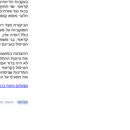
בעקבות הדיווחים
קדאפי. שר החוץ 
בכוח נגד אזרחים
הלובי מוסא קוסה
הביקורת מצד רו
הסנקציות על מש
קדאפי, בני משפ
הטיפול בעניינם 
ההצבעה במועצת 
את טיוטת ההחלט
לא היה ברור אם
הטיפול בקדאפי ו
המדינות שניסחו 
את הסעיף על ההפ
מצאתם טעות בכתב
תגיות:
מועמר קד