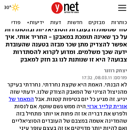
העובדות הסוציאליות אשמות
במצבן? שטויות
טור שמשתלח בעובדות הסוציאליות ובהסתדרות
על כך שאינה תומכת במאבקן - החריד אותי. איך
אפשר להצדיק מתן שכר מבזה בטענה שהעובדת
ידעה שכך משלמים. ומדוע לקרוא להסתדרות
צבועה? היא זו שנותנת לנו גב חזק למאבק
יצחק רוזנר
פורסם: 08.03.11, 17:32
לא הבנתי. האמת היא שקצת נחרדתי. נחרדתי בעיקר
מהניצול הציני של המאבק הצודק שלנו. ידעתי שזה
יגיע. זה מגיע כל יום בטיפות קטנות. אבל
המאמר של
אורית קלייר ארזי
היה ממש גשם שוטף. אם לנסות
ולפרש את דבריה אז זה פחות או יותר מתחיל בזה
שהמדינה אשמה במצבם של העובדים הסוציאליים
ואם להיות יותר מדויקים אז זה בעצם עופר עיני