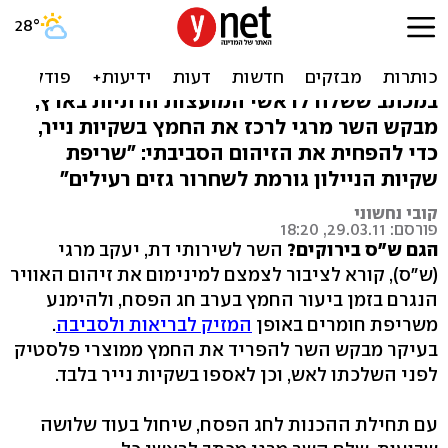
שר דתות ירוק: "לשרוף החמץ
בשקיות נייר"
במכתב ששלח לראשי המועצות הדתיות בארץ,
מבקש השר מרגי לרכז את החמץ בשקיות נייר,
כדי להפחית את הזיהום הסביבתי: "שריפת
שקיות הניילון גורמת לשחרור גזים רעילים"
קובי נחשוני
פורסם: 29.03.11, 18:20
הגם ש"ס בירוקים?
השר לשירותי דת, יעקב מרגי
(ש"ס), קורא לציבור לצמצם למינימום את זיהום האוויר
הנגרם בזמן ביעור החמץ בערב חג הפסח, ולהימנע
משריפת חומרים באופן
המזיק לבריאות ולסביבה
.
בעיקר מבקש השר להפריד את החמץ ממוצרי פלסטיק
לפני השלכתו לאש, וכן לאספו בשקיות נייר בלבד.
עם תחילת ההכנות לחג הפסח, שיחול בעוד שלושה